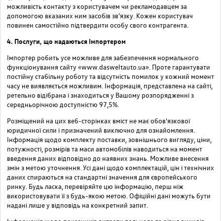
можливість контакту з користувачем чи рекламодавцем за
допомогою вказаних ним засобів зв'язку. Кожен користувач
повинен самостійно підтвердити особу свого контрагента.
4. Послуги, що надаються Імпортером
Імпортер робить усе можливе для забезпечення нормального
функціонування сайту «www.dasweltauto.ua». Проте гарантувати
постійну стабільну роботу та відсутність помилок у кожний момент
часу не виявляється можливим. Інформація, представлена на сайті,
ретельно відібрана і знаходиться у Вашому розпорядженні з
середньорічною доступністю 97,5%.
Розміщений на цих веб-сторінках вміст не має обов'язкової
юридичної сили і призначений виключно для ознайомлення.
Інформація щодо комплекту поставки, зовнішнього вигляду, ціни,
потужності, розмірів та маси автомобілів наводиться на момент
введення даних відповідно до наявних знань. Можливе внесення
змін з метою уточнення. Усі дані щодо комплектацій, цін і технічних
даних спираються на стандартні значення для європейського
ринку. Будь ласка, перевіряйте цю інформацію, перш ніж
використовувати її з будь-якою метою. Офіційні дані можуть бути
надані лише у відповідь на конкретний запит.