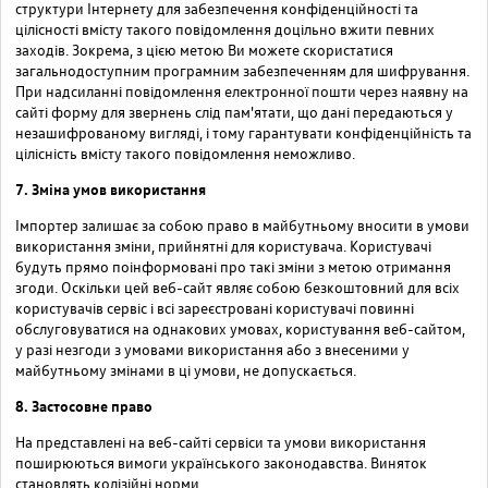
структури Інтернету для забезпечення конфіденційності та
цілісності вмісту такого повідомлення доцільно вжити певних
заходів. Зокрема, з цією метою Ви можете скористатися
загальнодоступним програмним забезпеченням для шифрування.
При надсиланні повідомлення електронної пошти через наявну на
сайті форму для звернень слід пам'ятати, що дані передаються у
незашифрованому вигляді, і тому гарантувати конфіденційність та
цілісність вмісту такого повідомлення неможливо.
7. Зміна умов використання
Імпортер залишає за собою право в майбутньому вносити в умови
використання зміни, прийнятні для користувача. Користувачі
будуть прямо поінформовані про такі зміни з метою отримання
згоди. Оскільки цей веб-сайт являє собою безкоштовний для всіх
користувачів сервіс і всі зареєстровані користувачі повинні
обслуговуватися на однакових умовах, користування веб-сайтом,
у разі незгоди з умовами використання або з внесеними у
майбутньому змінами в ці умови, не допускається.
8. Застосовне право
На представлені на веб-сайті сервіси та умови використання
поширюються вимоги українського законодавства. Виняток
становлять колізійні норми.