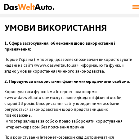
Das
Welt
Auto.
УМОВИ ВИКОРИСТАННЯ
1. Сфера застосування, обмеження щодо використання і
призначення:
Порше Україна (Імпортер) дозволяє споживачам використовувати
надані на сайті «www.dasweltauto.ua» інформацію та функції
згідно умов використання і чинного законодавства.
2. Передумови використання фізичними/юридичними особами:
Користуватися функціями Інтернет-платформи
«www.dasweltauto.ua» можуть лише дієздатні фізичні особи,
старші 18 років. Використання сайту юридичними особами
регулюється законодавством щодо представницьких
повноважень.
Імпортер залишає за собою право забороняти користування
Інтернет-сервісом без пояснення причин.
При користуванні Інтернет-сервісом слід дотримуватися