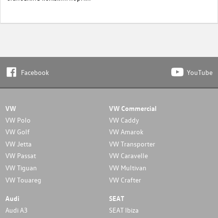
Facebook
YouTube
VW
VW Commercial
VW Polo
VW Caddy
VW Golf
VW Amarok
VW Jetta
VW Transporter
VW Passat
VW Caravelle
VW Tiguan
VW Multivan
VW Touareg
VW Crafter
Audi
SEAT
Audi A3
SEAT Ibiza