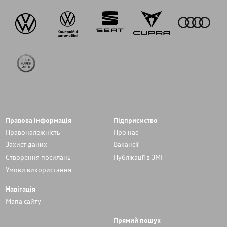
Правова інформація
Підприємство
Правоналежність
Про нас
Захист даних
Вакансії
Cтворення посилань
Публікації в ЗМІ
Умови використання
Навігація
Мапа сайту
Прямий пошук