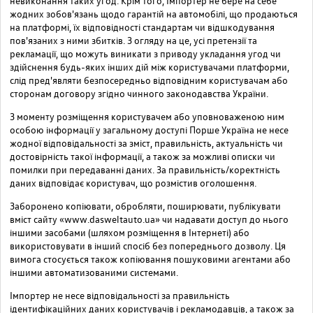
невиконання таких угод. Крім того, Імпортер не бере на себе
жодних зобов'язань щодо гарантій на автомобілі, що продаються
на платформі, їх відповідності стандартам чи відшкодування
пов'язаних з ними збитків. З огляду на це, усі претензії та
рекламації, що можуть виникати з приводу укладання угод чи
здійснення будь-яких інших дій між користувачами платформи,
слід пред'являти безпосередньо відповідним користувачам або
сторонам договору згідно чинного законодавства України.
З моменту розміщення користувачем або уповноваженою ним
особою інформації у загальному доступі Порше Україна не несе
жодної відповідальності за зміст, правильність, актуальність чи
достовірність такої інформації, а також за можливі описки чи
помилки при передаванні даних. За правильність/коректність
даних відповідає користувач, що розмістив оголошення.
Заборонено копіювати, обробляти, поширювати, публікувати
вміст сайту «www.dasweltauto.ua» чи надавати доступ до нього
іншими засобами (шляхом розміщення в Інтернеті) або
використовувати в інший спосіб без попереднього дозволу. Ця
вимога стосується також копіювання пошуковими агентами або
іншими автоматизованими системами.
Імпортер не несе відповідальності за правильність
ідентифікаційних даних користувачів і рекламодавців, а також за