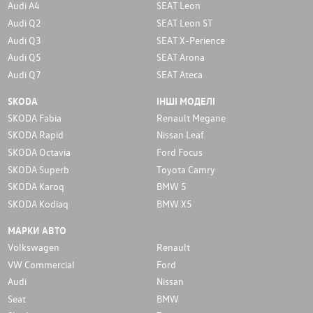
Audi A4
SEAT Leon
Audi Q2
SEAT Leon ST
Audi Q3
SEAT X-Perience
Audi Q5
SEAT Arona
Audi Q7
SEAT Ateca
SKODA
ІНШІ МОДЕЛІ
SKODA Fabia
Renault Megane
SKODA Rapid
Nissan Leaf
SKODA Octavia
Ford Focus
SKODA Superb
Toyota Camry
SKODA Karoq
BMW 5
SKODA Kodiaq
BMW X5
МАРКИ АВТО
Volkswagen
Renault
VW Commercial
Ford
Audi
Nissan
Seat
BMW