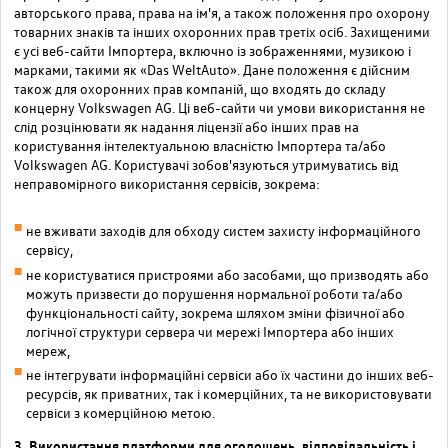
авторського права, права на ім'я, а також положення про охорону
товарних знаків та інших охоронних прав третіх осіб. Захищеними
є усі веб-сайти Імпортера, включно із зображеннями, музикою і
марками, такими як «Das WeltAuto». Дане положення є дійсним
також для охоронних прав компаній, що входять до складу
концерну Volkswagen AG. Ці веб-сайти чи умови використання не
слід розцінювати як надання ліцензії або інших прав на
користування інтелектуальною власністю Імпортера та/або
Volkswagen AG. Користувачі зобов'язуються утримуватись від
неправомірного використання сервісів, зокрема:
не вживати заходів для обходу систем захисту інформаційного
сервісу,
не користуватися пристроями або засобами, що призводять або
можуть призвести до порушення нормальної роботи та/або
функціональності сайту, зокрема шляхом зміни фізичної або
логічної структури сервера чи мережі Імпортера або інших
мереж,
не інтегрувати інформаційні сервіси або їх частини до інших веб-
ресурсів, як приватних, так і комерційних, та не використовувати
сервіси з комерційною метою.
3. Використання платформи для оголошень, відповідальність і