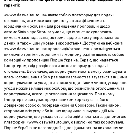
гарантії:
«www.dasweltauto.ua» являє собою платформу для подачі
оголошень, яка може використовуватися фізичними та
юридичними особами для розміщення пропозицій щодо
автомобілів з пробігом за умови, що їх зміст не суперечить
вимогам законодавства, зокрема щодо захисту персональних
даних, а також цим умовам використання. Доступні на веб-сайті
«www.dasweltauto.ua» пропозиції/оголошення розміщуються
виключно третіми сторонами і в жодному разі не являють собою
комерційну пропозицію Порше Україна. Сервіс, що надається
Імпортером, слід розцінювати як платформу для подачі
оголошень. Це означає, що користувачі мають змогу розміщувати
власні оголошення або у разі зацікавленості зв'язуватися з іншими
користувачами та укладати з ними угоди. Таким чином, укладення
угоди можливе лише між особою, що розмістила оголошення, та
користувачем, якого це оголошення зацікавило. При цьому
Імпортер не виступає представником користувача, його
довіреною особою, посередником чи брокером. Таким чином,
сторонами всіх угод або інших юридично значущих дій між
користувачами, що укладаються або здійснюються за допомогою
платформи «www.dasweltauto.ua», є виключно такі користувачі.
Порше Україна не несе жодної відповідальності за виконання чи