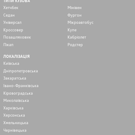
ТИПИ КУЗОВА
Хетчбек
Мінівен
Седан
Фургон
Унiверсал
Мікроавтобус
Кроссовер
Купе
Позашляховик
Кабріолет
Пікап
Родстер
ЛОКАЛІЗАЦІЯ
Київська
Дніпропетровська
Закаратська
Івано-Франківська
Кіровоградська
Миколаївська
Харківська
Херсонська
Хмельницька
Чернівецька