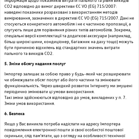
Інформація щодо показників витрати пального та рівня викидів
СО2 відповідно до вимог директиви ЄС VO (EG) 715/2007:
наведені показники розраховані з використанням методів
вимірювання, зазначених в директиві ЄС VO (EG) 715/2007. Дані не
стосуються конкретного автомобіля і не є частиною пропозиції, а
слугують лише для порівняння різних типів автомобілів. Зокрема,
спеціальні версії комплектації та додаткові аксесуари (наприклад,
більш широкі шини, кондиціонер, багажник на даху тощо) можуть
бути причиною відхилень від стандартних значень витрати
пального та викидів CO2.
5. Зміни обсягу надання послуг
Імпортер залишає за собою право у будь-який час розширювати
чи обмежувати обсяг послуг або його частини та змінювати
функціональність. Через швидкий розвиток Інтернету ми змушені
періодично змінювати ці умови використання.
Такі зміни здійснюються відповідно до умов, викладених у п. 7.
Зміни умов використання.
6. Безпека
Якщо у Вас виникла потреба надіслати на адресу Імпортера
повідомлення електронної пошти зі своєї особистої поштової
скриньки, слід пам'ятати, що з огляду на особливості технічної