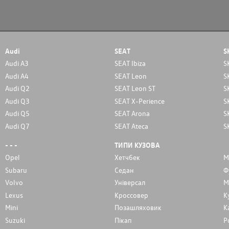
Audi
SEAT
S
Audi A3
SEAT Ibiza
S
Audi A4
SEAT Leon
S
Audi Q2
SEAT Leon ST
S
Audi Q3
SEAT X-Perience
S
Audi Q5
SEAT Arona
S
Audi Q7
SEAT Ateca
S
- - -
ТИПИ КУЗОВА
Opel
Хетчбек
М
Subaru
Седан
Ф
Volvo
Унiверсал
М
Lexus
Кроссовер
К
Mini
Позашляховик
К
Suzuki
Пікап
Р