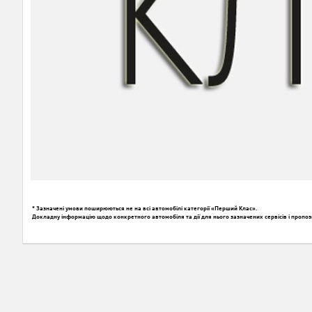
* Зазначені умови поширюються не на всі автомобілі категорії «Перший Клас».
Докладну інформацію щодо конкретного автомобіля та дії для нього зазначених сервісів і пропоз