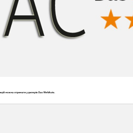
ицій можна отримати у дилерів Das WeltAuto.