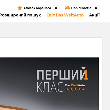
Список обраного
0
Порівнюємо
0
Розширений пошук
Світ Das WeltAuto
Акції