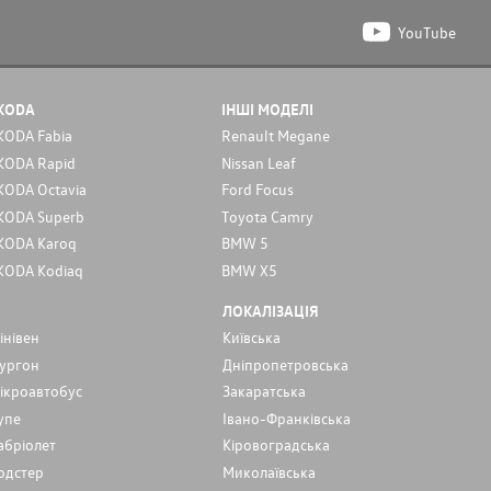
YouTube
KODA
ІНШІ МОДЕЛІ
KODA Fabia
Renault Megane
KODA Rapid
Nissan Leaf
KODA Octavia
Ford Focus
KODA Superb
Toyota Camry
KODA Karoq
BMW 5
KODA Kodiaq
BMW X5
ЛОКАЛІЗАЦІЯ
інівен
Київська
ургон
Дніпропетровська
ікроавтобус
Закаратська
упе
Івано-Франківська
абріолет
Кіровоградська
одстер
Миколаївська