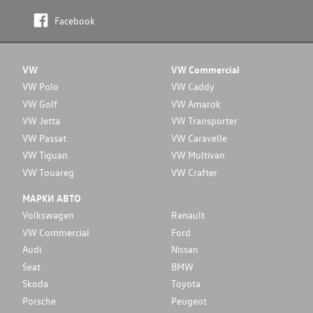
Facebook
VW
VW Commercial
VW Polo
VW Caddy
VW Golf
VW Amarok
VW Jetta
VW Transporter
VW Passat
VW Caravelle
VW Tiguan
VW Multivan
VW Touareg
VW Crafter
МАРКИ АВТО
Volkswagen
Renault
VW Commercial
Ford
Audi
Nissan
Seat
BMW
Skoda
Toyota
Porsche
Peugeot