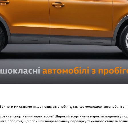
і вимоги ми ставимо як до нових автомобілів, так і до «молодих» автомобілів з п
яховик зі спортивним характером? Широкий асортимент марок та моделей у по
і з пробігом, що пройшли найретельнішу перевірку технічного стану та зовнішн