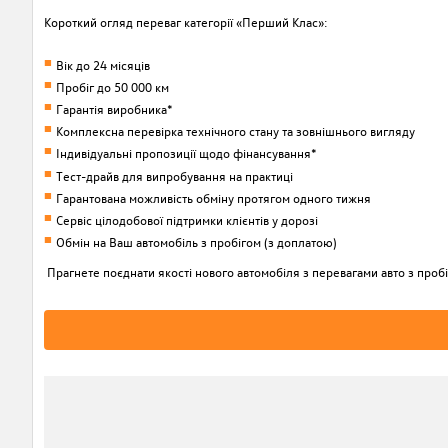
Короткий огляд переваг категорії «Перший Клас»:
Вік до 24 місяців
Пробіг до 50 000 км
Гарантія виробника*
Комплексна перевірка технічного стану та зовнішнього вигляду
Індивідуальні пропозиції щодо фінансування*
Тест-драйв для випробування на практиці
Гарантована можливість обміну протягом одного тижня
Сервіс цілодобової підтримки клієнтів у дорозі
Обмін на Ваш автомобіль з пробігом (з доплатою)
Прагнете поєднати якості нового автомобіля з перевагами авто з пробі