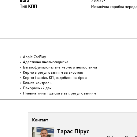
Вага
2 860 кг
Тип КПП
Механічна коробка перед
Apple CarPlay
Адаптивна пневмопідвіска
Багатофункціональне кермо з пелюстакми
Кермо з регулюванням за висотою
Кермо і важіль КП, оздоблені шкірою
Клімат-контроль
Панорамний дах
Пневматична підвіска з авт. регулюванням
Контакт
Тарас Пірус