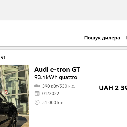
Пошук дилера
n GT
Audi e-tron GT
93.4kWh quattro
390 кВт/530 к.с.
UAH 2 39
01/2022
51 000 km