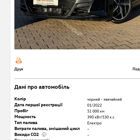
Друк
Под
Дані про автомобіль
Колір
чорний - звичайний
Дата першої реєстрації
01/2022
Пробіг
51 000 км
Мощность
390 кВт/530 к.с.
Тип палива
Електро
Витрати палива, змішаний цикл
–
Викиди CO2
i
–