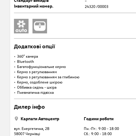
Стандарт викидів
–
Інвентарний номер.
24320 /00003
Додаткові опції
360° камера
Bluetooth
Багатофункціональне кермо
Кермо з регулюванням
Кермо з регулюванням за глибиною
Кермо, оздоблене шкірою
Оббивка сидінь - шкіра
Пневматична підвіска
Дилер інфо
Карпати Автоцентр
Години роботи
вул. Енергетична, 2В
Пн.-Пт.: 9:00 - 18:00
58007 Чернівці
Cб.: 9:00 - 18:00