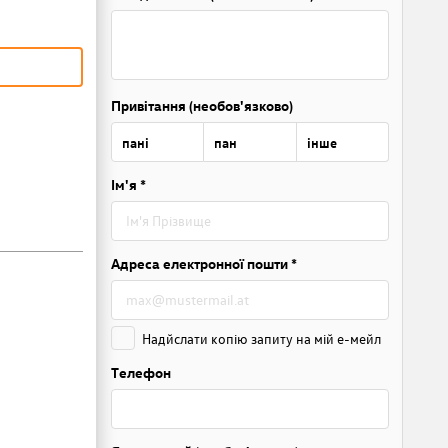
Привітання (необов'язково)
пані
пан
інше
Ім'я *
Адреса електронної пошти *
Надйслати копію запиту на мій е-мейл
Телефон