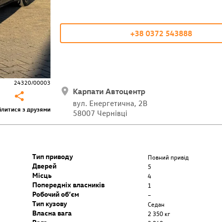
+38 0372 543888
24320/00003
Карпати Автоцентр
вул. Енергетична, 2В
ілитися з друзями
58007 Чернівці
Тип приводу
Повний привід
Дверей
5
Місць
4
Попередніх власників
1
Робочий об’єм
–
Тип кузову
Седан
Власна вага
2 350 кг