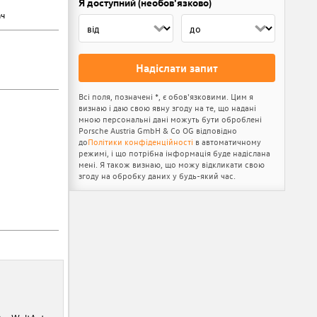
Я доступний (необов'язково)
ач
Надіслати запит
Всі поля, позначені *, є обов'язковими. Цим я
визнаю і даю свою явну згоду на те, що надані
мною персональні дані можуть бути оброблені
Porsche Austria GmbH & Co OG відповідно
до
Політики конфіденційності
в автоматичному
режимі, і що потрібна інформація буде надіслана
мені. Я також визнаю, що можу відкликати свою
згоду на обробку даних у будь-який час.