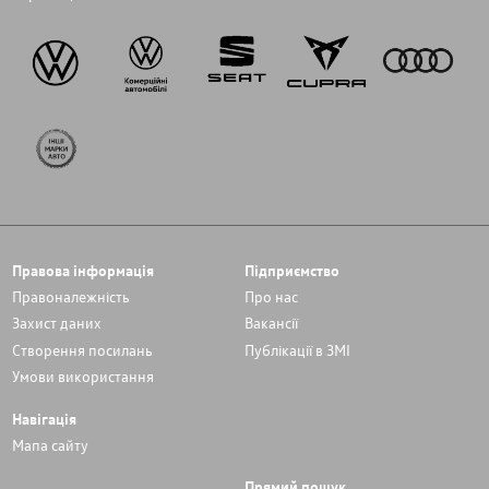
Правова інформація
Підприємство
Правоналежність
Про нас
Захист даних
Вакансії
Cтворення посилань
Публікації в ЗМІ
Умови використання
Навігація
Мапа сайту
Прямий пошук