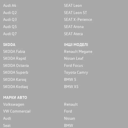
Audi A4
SEAT Leon
Audi Q2
SEAT Leon ST
Audi Q3
SEAT X-Perience
Audi Q5
SEAT Arona
Audi Q7
SEAT Ateca
SKODA
ІНШІ МОДЕЛІ
SKODA Fabia
Renault Megane
SKODA Rapid
Nissan Leaf
SKODA Octavia
Ford Focus
SKODA Superb
Toyota Camry
SKODA Karoq
BMW 5
SKODA Kodiaq
BMW X5
МАРКИ АВТО
Volkswagen
Renault
VW Commercial
Ford
Audi
Nissan
Seat
BMW