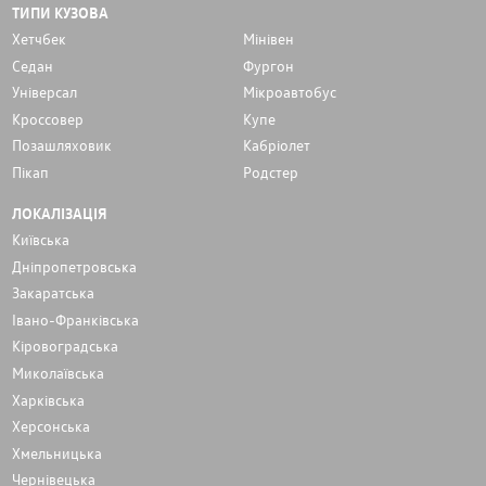
ТИПИ КУЗОВА
Хетчбек
Мінівен
Седан
Фургон
Унiверсал
Мікроавтобус
Кроссовер
Купе
Позашляховик
Кабріолет
Пікап
Родстер
ЛОКАЛІЗАЦІЯ
Київська
Дніпропетровська
Закаратська
Івано-Франківська
Кіровоградська
Миколаївська
Харківська
Херсонська
Хмельницька
Чернівецька