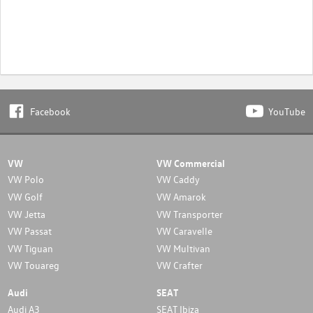
Facebook
YouTube
VW
VW Commercial
VW Polo
VW Caddy
VW Golf
VW Amarok
VW Jetta
VW Transporter
VW Passat
VW Caravelle
VW Tiguan
VW Multivan
VW Touareg
VW Crafter
Audi
SEAT
Audi A3
SEAT Ibiza