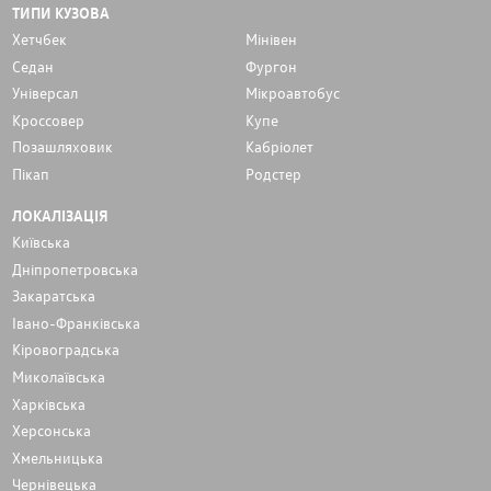
ТИПИ КУЗОВА
Хетчбек
Мінівен
Седан
Фургон
Унiверсал
Мікроавтобус
Кроссовер
Купе
Позашляховик
Кабріолет
Пікап
Родстер
ЛОКАЛІЗАЦІЯ
Київська
Дніпропетровська
Закаратська
Івано-Франківська
Кіровоградська
Миколаївська
Харківська
Херсонська
Хмельницька
Чернівецька