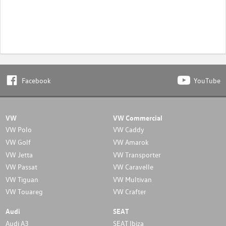
Facebook
YouTube
VW
VW Commercial
VW Polo
VW Caddy
VW Golf
VW Amarok
VW Jetta
VW Transporter
VW Passat
VW Caravelle
VW Tiguan
VW Multivan
VW Touareg
VW Crafter
Audi
SEAT
Audi A3
SEAT Ibiza