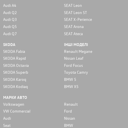
Audi A4
SEAT Leon
Audi Q2
SEAT Leon ST
Audi Q3
SEAT X-Perience
Audi Q5
SEAT Arona
Audi Q7
SEAT Ateca
SKODA
ІНШІ МОДЕЛІ
SKODA Fabia
Renault Megane
SKODA Rapid
Nissan Leaf
SKODA Octavia
Ford Focus
SKODA Superb
Toyota Camry
SKODA Karoq
BMW 5
SKODA Kodiaq
BMW X5
МАРКИ АВТО
Volkswagen
Renault
VW Commercial
Ford
Audi
Nissan
Seat
BMW