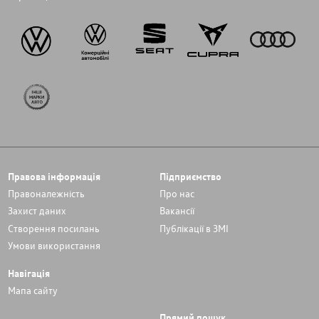
Правова інформація
Підприємство
Правоналежність
Про нас
Захист даних
Вакансії
Cтворення посилань
Публікації в ЗМІ
Умови використання
Навігація
Мапа сайту
Прямий пошук