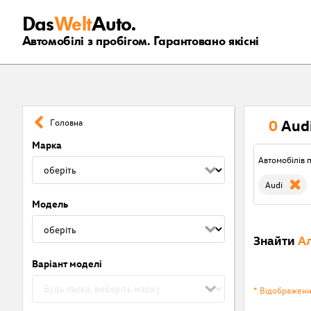
Das
Welt
Auto.
Автомобілі з пробігом. Гарантовано якісні
0
Aud
Головна
Марка
Автомобілів п
Audi
Модель
Знайти
Ал
Варіант моделі
* Відображен