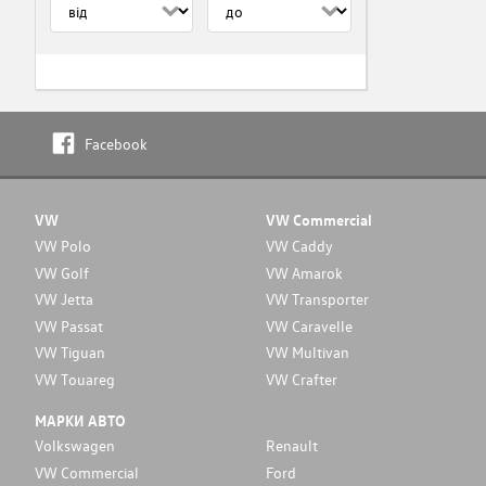
Facebook
VW
VW Commercial
VW Polo
VW Caddy
VW Golf
VW Amarok
VW Jetta
VW Transporter
VW Passat
VW Caravelle
VW Tiguan
VW Multivan
VW Touareg
VW Crafter
МАРКИ АВТО
Volkswagen
Renault
VW Commercial
Ford