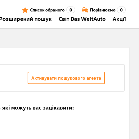
Список обраного
0
Порівнюємо
0
Розширений пошук
Світ Das WeltAuto
Акції
Активувати пошукового агента
 які можуть вас зацікавити: