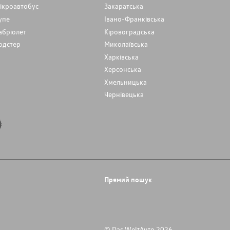
ікроавтобус
Закаратська
упе
Івано-Франківська
абріолет
Кіровоградська
одстер
Миколаївська
Харківська
Херсонська
Хмельницька
Чернівецька
Прямий пошук
© Das WeltAuto 2026