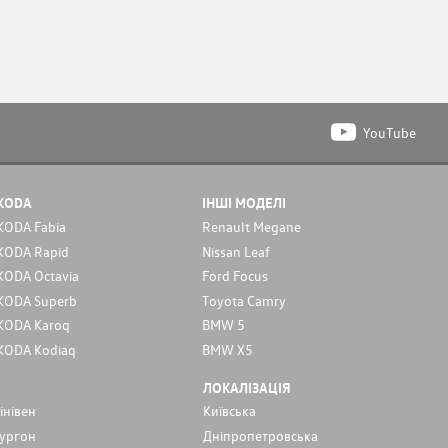
YouTube
KODA
ІНШІ МОДЕЛІ
KODA Fabia
Renault Megane
KODA Rapid
Nissan Leaf
KODA Octavia
Ford Focus
KODA Superb
Toyota Camry
KODA Karoq
BMW 5
KODA Kodiaq
BMW X5
ЛОКАЛІЗАЦІЯ
інівен
Київська
ургон
Дніпропетровська