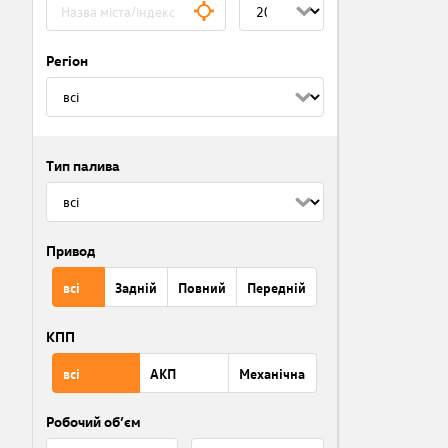
Регіон
Тип палива
Привод
всі
Задній
Повний
Передній
КПП
всі
АКП
Механічна
Робочий об’єм