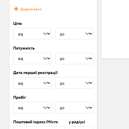
Додати авто
Ціна
Потужність
Дата першої реєстрації
Пробіг
Поштовий індекс/Місто
у радіусі