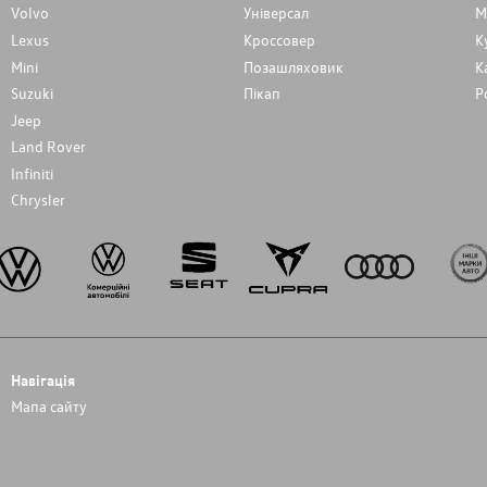
Volvo
Унiверсал
М
Lexus
Кроссовер
К
Mini
Позашляховик
К
Suzuki
Пікап
Р
Jeep
Land Rover
Infiniti
Chrysler
Навігація
Мапа сайту