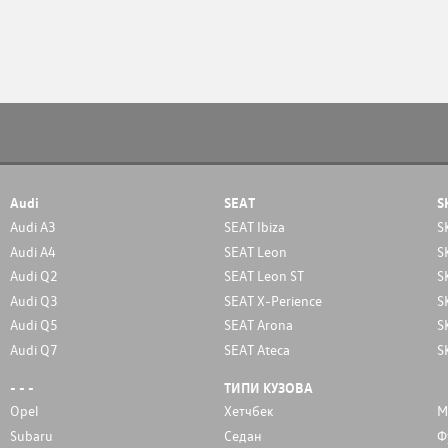
Audi
SEAT
S
Audi A3
SEAT Ibiza
S
Audi A4
SEAT Leon
S
Audi Q2
SEAT Leon ST
S
Audi Q3
SEAT X-Perience
S
Audi Q5
SEAT Arona
S
Audi Q7
SEAT Ateca
S
- - -
ТИПИ КУЗОВА
Opel
Хетчбек
М
Subaru
Седан
Ф