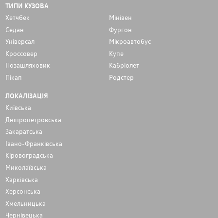
ТИПИ КУЗОВА
Хетчбек
Мінівен
Седан
Фургон
Унiверсал
Мікроавтобус
Кроссовер
Купе
Позашляховик
Кабріолет
Пікап
Родстер
ЛОКАЛІЗАЦІЯ
Київська
Дніпропетровська
Закаратська
Івано-Франківська
Кіровоградська
Миколаївська
Харківська
Херсонська
Хмельницька
Чернівецька