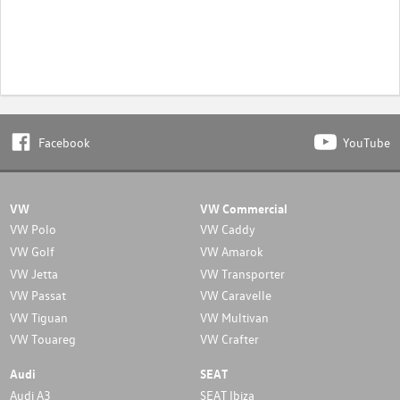
Facebook
YouTube
VW
VW Commercial
VW Polo
VW Caddy
VW Golf
VW Amarok
VW Jetta
VW Transporter
VW Passat
VW Caravelle
VW Tiguan
VW Multivan
VW Touareg
VW Crafter
Audi
SEAT
Audi A3
SEAT Ibiza