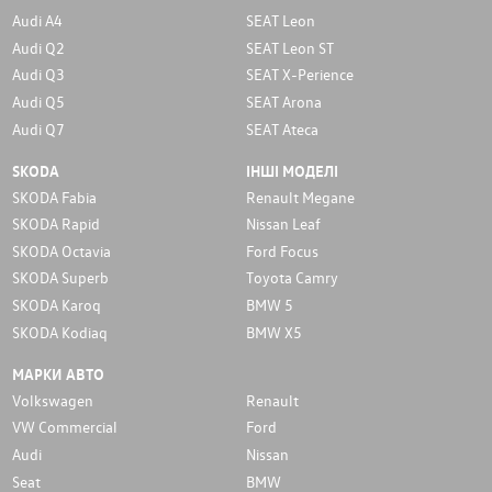
Audi A4
SEAT Leon
Audi Q2
SEAT Leon ST
Audi Q3
SEAT X-Perience
Audi Q5
SEAT Arona
Audi Q7
SEAT Ateca
SKODA
ІНШІ МОДЕЛІ
SKODA Fabia
Renault Megane
SKODA Rapid
Nissan Leaf
SKODA Octavia
Ford Focus
SKODA Superb
Toyota Camry
SKODA Karoq
BMW 5
SKODA Kodiaq
BMW X5
МАРКИ АВТО
Volkswagen
Renault
VW Commercial
Ford
Audi
Nissan
Seat
BMW