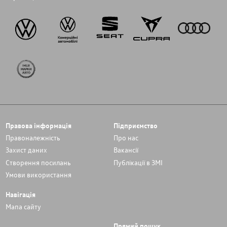
Правова інформація
Підприємство
Правоналежність
Про нас
Захист даних
Вакансії
Cтворення посилань
Публікації в ЗМІ
Умови використання
Навігація
Мапа сайту
Прямий пошук