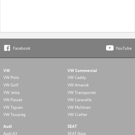
Facebook
YouTube
VW
VW Commercial
VW Polo
VW Caddy
VW Golf
VW Amarok
VW Jetta
VW Transporter
VW Passat
VW Caravelle
VW Tiguan
VW Multivan
VW Touareg
VW Crafter
Audi
SEAT
Audi A3
SEAT Ibiza