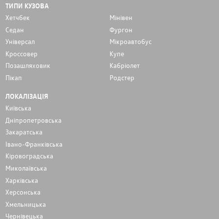
ТИПИ КУЗОВА
Хетчбек
Мінівен
Седан
Фургон
Унiверсал
Мікроавтобус
Кроссовер
Купе
Позашляховик
Кабріолет
Пікап
Родстер
ЛОКАЛІЗАЦІЯ
Київська
Дніпропетровська
Закаратська
Івано-Франківська
Кіровоградська
Миколаївська
Харківська
Херсонська
Хмельницька
Чернівецька