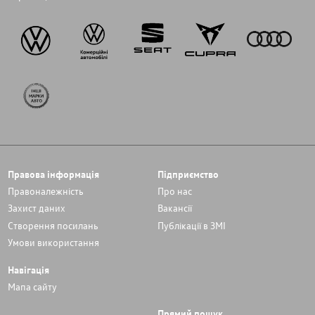
Правова інформація
Підприємство
Правоналежність
Про нас
Захист даних
Вакансії
Cтворення посилань
Публікації в ЗМІ
Умови використання
Навігація
Мапа сайту
Прямий пошук