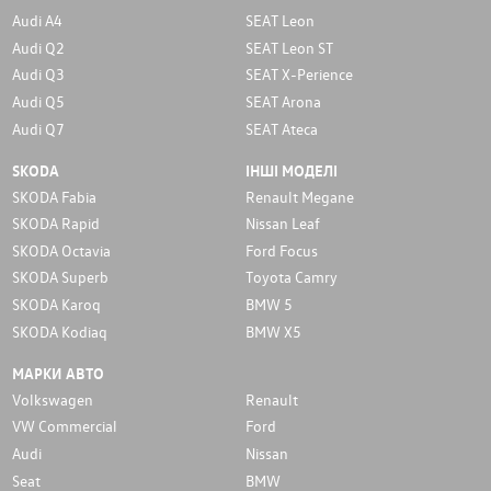
Audi A4
SEAT Leon
Audi Q2
SEAT Leon ST
Audi Q3
SEAT X-Perience
Audi Q5
SEAT Arona
Audi Q7
SEAT Ateca
SKODA
ІНШІ МОДЕЛІ
SKODA Fabia
Renault Megane
SKODA Rapid
Nissan Leaf
SKODA Octavia
Ford Focus
SKODA Superb
Toyota Camry
SKODA Karoq
BMW 5
SKODA Kodiaq
BMW X5
МАРКИ АВТО
Volkswagen
Renault
VW Commercial
Ford
Audi
Nissan
Seat
BMW