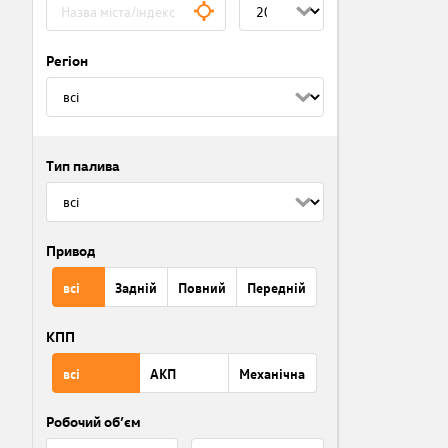
Регіон
Тип палива
Привод
всі
Задній
Повний
Передній
КПП
всі
АКП
Механічна
Робочий об’єм