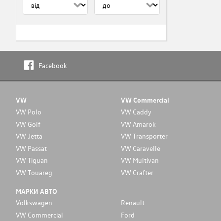
Facebook
VW
VW Commercial
VW Polo
VW Caddy
VW Golf
VW Amarok
VW Jetta
VW Transporter
VW Passat
VW Caravelle
VW Tiguan
VW Multivan
VW Touareg
VW Crafter
МАРКИ АВТО
Volkswagen
Renault
VW Commercial
Ford