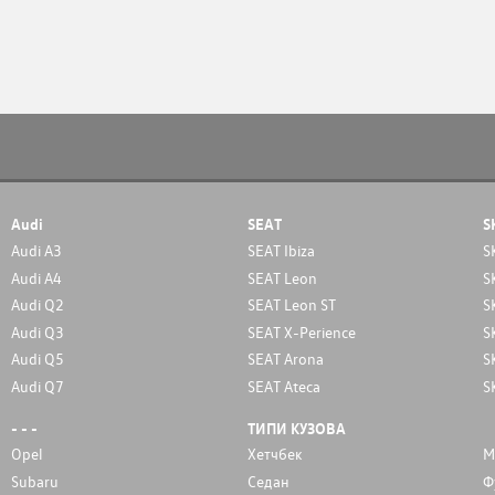
Audi
SEAT
S
Audi A3
SEAT Ibiza
S
Audi A4
SEAT Leon
S
Audi Q2
SEAT Leon ST
S
Audi Q3
SEAT X-Perience
S
Audi Q5
SEAT Arona
S
Audi Q7
SEAT Ateca
S
- - -
ТИПИ КУЗОВА
Opel
Хетчбек
М
Subaru
Седан
Ф