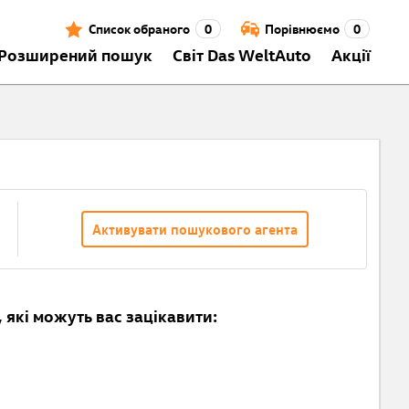
Список обраного
0
Порівнюємо
0
Розширений пошук
Світ Das WeltAuto
Акції
Активувати пошукового агента
 які можуть вас зацікавити: