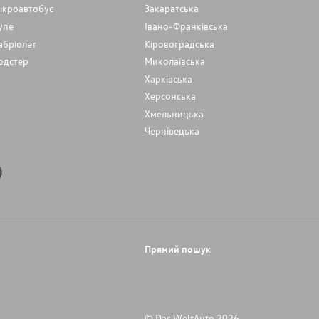
ікроавтобус
Закаратська
упе
Івано-Франківська
абріолет
Кіровоградська
одстер
Миколаївська
Харківська
Херсонська
Хмельницька
Чернівецька
Прямий пошук
© Das WeltAuto 2026