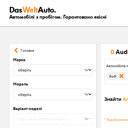
Das
Welt
Auto.
Автомобілі з пробігом. Гарантовано якісні
0
Aud
Головна
Марка
Автомобілів п
Audi
Модель
Знайти
Ал
Варіант моделі
* Відображен