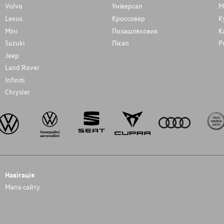
Volvo
Унiверсал
М
Lexus
Кроссовер
К
Mini
Позашляховик
К
Suzuki
Пікап
Р
Jeep
Land Rover
Infiniti
Chrysler
Навігація
Мапа сайту