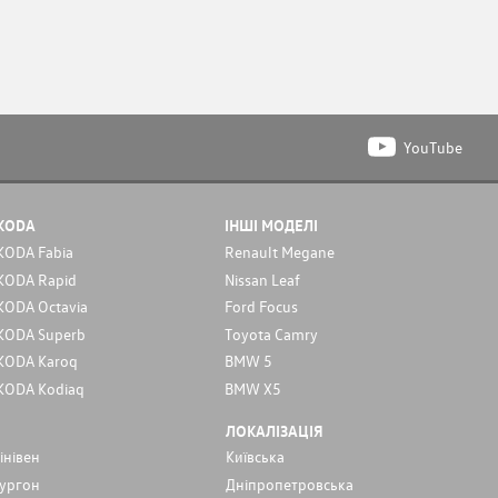
YouTube
KODA
ІНШІ МОДЕЛІ
KODA Fabia
Renault Megane
KODA Rapid
Nissan Leaf
KODA Octavia
Ford Focus
KODA Superb
Toyota Camry
KODA Karoq
BMW 5
KODA Kodiaq
BMW X5
ЛОКАЛІЗАЦІЯ
інівен
Київська
ургон
Дніпропетровська