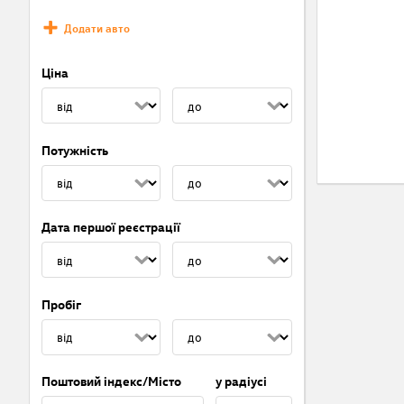
Додати авто
Ціна
Потужність
Дата першої реєстрації
Пробіг
Поштовий індекс/Місто
у радіусі