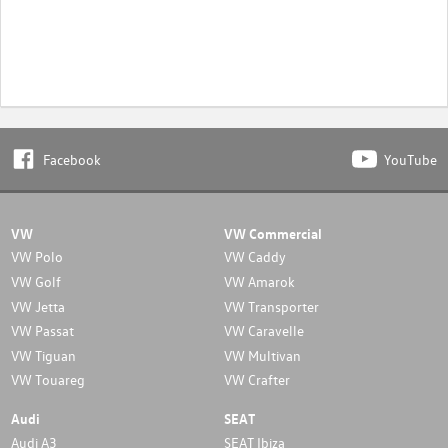
Facebook
YouTube
VW
VW Commercial
VW Polo
VW Caddy
VW Golf
VW Amarok
VW Jetta
VW Transporter
VW Passat
VW Caravelle
VW Tiguan
VW Multivan
VW Touareg
VW Crafter
Audi
SEAT
Audi A3
SEAT Ibiza