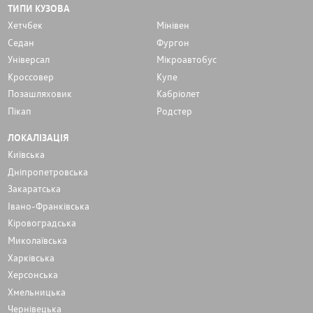
ТИПИ КУЗОВА
Хетчбек
Мінівен
Седан
Фургон
Унiверсал
Мікроавтобус
Кроссовер
Купе
Позашляховик
Кабріолет
Пікап
Родстер
ЛОКАЛІЗАЦІЯ
Київська
Дніпропетровська
Закаратська
Івано-Франківська
Кіровоградська
Миколаївська
Харківська
Херсонська
Хмельницька
Чернівецька