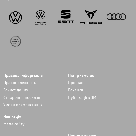
Правова інформація
Підприємство
Правоналежність
Про нас
Захист даних
Вакансії
Cтворення посилань
Публікації в ЗМІ
Умови використання
Навігація
Мапа сайту
Прямий пошук