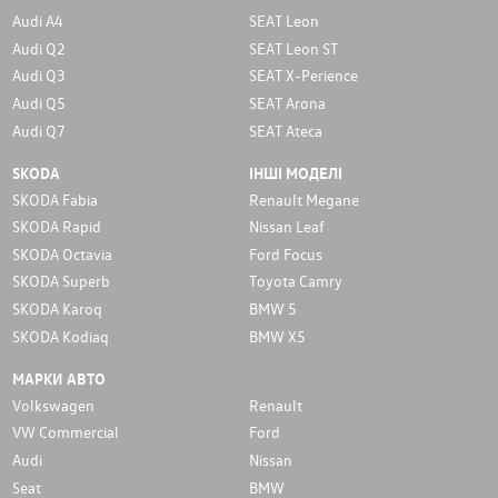
Audi A4
SEAT Leon
Audi Q2
SEAT Leon ST
Audi Q3
SEAT X-Perience
Audi Q5
SEAT Arona
Audi Q7
SEAT Ateca
SKODA
ІНШІ МОДЕЛІ
SKODA Fabia
Renault Megane
SKODA Rapid
Nissan Leaf
SKODA Octavia
Ford Focus
SKODA Superb
Toyota Camry
SKODA Karoq
BMW 5
SKODA Kodiaq
BMW X5
МАРКИ АВТО
Volkswagen
Renault
VW Commercial
Ford
Audi
Nissan
Seat
BMW