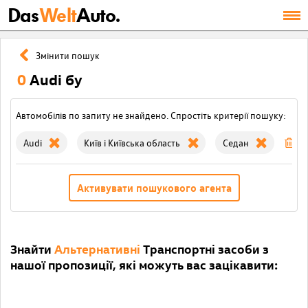
Das
Welt
Auto.
Змінити пошук
0
Audi бу
Автомобілів по запиту не знайдено. Спростіть критерії пошуку:
Audi
Київ і Київська область
Седан
Оч
Активувати пошукового агента
Знайти
Альтернативні
Транспортні засоби з
нашої пропозиції, які можуть вас зацікавити: