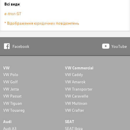
Всі види
e-tron GT
* Відображення юридичних повідомлень
Facebook
YouTube
VW
VW Commercial
VW Polo
VW Caddy
VW Golf
VW Amarok
VW Jetta
VW Transporter
VW Passat
VW Caravelle
VW Tiguan
VW Multivan
VW Touareg
VW Crafter
Audi
SEAT
Audi A3
SEAT Ibiza