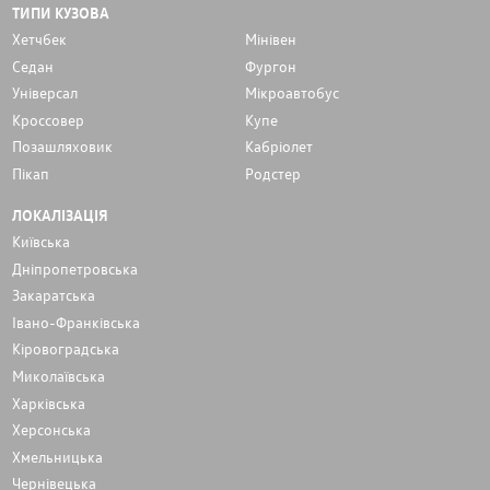
ТИПИ КУЗОВА
Хетчбек
Мінівен
Седан
Фургон
Унiверсал
Мікроавтобус
Кроссовер
Купе
Позашляховик
Кабріолет
Пікап
Родстер
ЛОКАЛІЗАЦІЯ
Київська
Дніпропетровська
Закаратська
Івано-Франківська
Кіровоградська
Миколаївська
Харківська
Херсонська
Хмельницька
Чернівецька