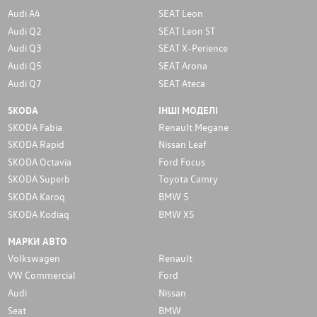
Audi A4
SEAT Leon
Audi Q2
SEAT Leon ST
Audi Q3
SEAT X-Perience
Audi Q5
SEAT Arona
Audi Q7
SEAT Ateca
SKODA
ІНШІ МОДЕЛІ
SKODA Fabia
Renault Megane
SKODA Rapid
Nissan Leaf
SKODA Octavia
Ford Focus
SKODA Superb
Toyota Camry
SKODA Karoq
BMW 5
SKODA Kodiaq
BMW X5
МАРКИ АВТО
Volkswagen
Renault
VW Commercial
Ford
Audi
Nissan
Seat
BMW