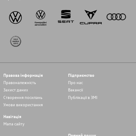
Правова інформація
Підприємство
Правоналежність
Про нас
Захист даних
Вакансії
Cтворення посилань
Публікації в ЗМІ
Умови використання
Навігація
Мапа сайту
Прямий пошук