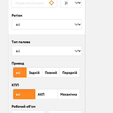
Регіон
Тип палива
Привод
всі
Задній
Повний
Передній
КПП
всі
АКП
Механічна
Робочий об’єм