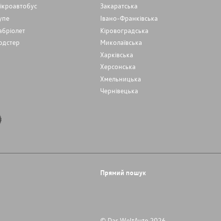
ікроавтобус
Закаратська
упе
Івано-Франківська
абріолет
Кіровоградська
одстер
Миколаївська
Харківська
Херсонська
Хмельницька
Чернівецька
Прямий пошук
© Das WeltAuto 2026