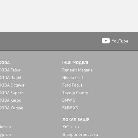
YouTube
KODA
ІНШІ МОДЕЛІ
KODA Fabia
Renault Megane
KODA Rapid
Nissan Leaf
KODA Octavia
Ford Focus
KODA Superb
Toyota Camry
KODA Karoq
BMW 5
KODA Kodiaq
BMW X5
ЛОКАЛІЗАЦІЯ
інівен
Київська
ургон
Дніпропетровська