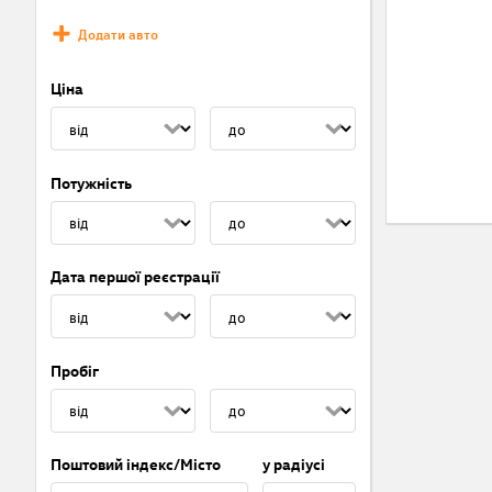
Додати авто
Ціна
Потужність
Дата першої реєстрації
Пробіг
Поштовий індекс/Місто
у радіусі