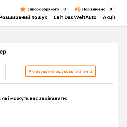
Список обраного
0
Порівнюємо
0
Розширений пошук
Світ Das WeltAuto
Акції
тер
Активувати пошукового агента
 які можуть вас зацікавити: