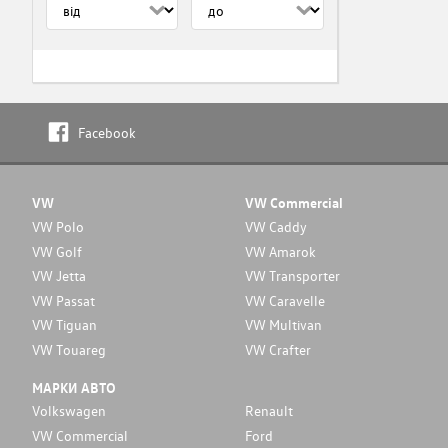
Facebook
VW
VW Commercial
VW Polo
VW Caddy
VW Golf
VW Amarok
VW Jetta
VW Transporter
VW Passat
VW Caravelle
VW Tiguan
VW Multivan
VW Touareg
VW Crafter
МАРКИ АВТО
Volkswagen
Renault
VW Commercial
Ford