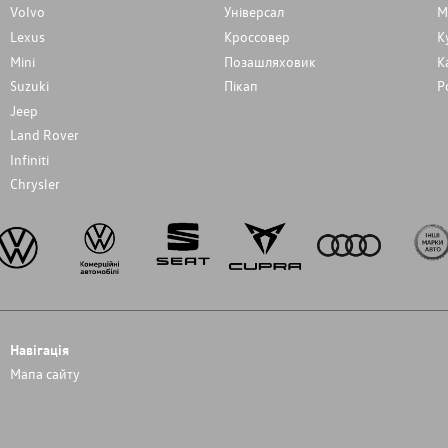
Volvo
Унiверсал
М
Lexus
Кроссовер
К
Mini
Позашляховик
К
Suzuki
Пікап
Р
Jeep
Land Rover
Infiniti
Chrysler
Навігація
Мапа сайту