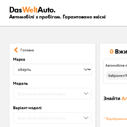
Das
Welt
Auto.
Автомобілі з пробігом. Гарантовано якісні
0
Вжи
Головна
Марка
Автомобілів п
Кабріолет/
Модель
Знайти
Ал
Варіант моделі
* Відображен