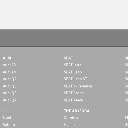
Audi
SEAT
S
Audi A3
SEAT Ibiza
S
Audi A4
SEAT Leon
S
Audi Q2
SEAT Leon ST
S
Audi Q3
SEAT X-Perience
S
Audi Q5
SEAT Arona
S
Audi Q7
SEAT Ateca
S
- - -
ТИПИ КУЗОВА
Opel
Хетчбек
М
Subaru
Седан
Ф