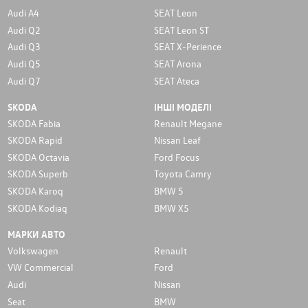
Audi A4
SEAT Leon
Audi Q2
SEAT Leon ST
Audi Q3
SEAT X-Perience
Audi Q5
SEAT Arona
Audi Q7
SEAT Ateca
SKODA
ІНШІ МОДЕЛІ
SKODA Fabia
Renault Megane
SKODA Rapid
Nissan Leaf
SKODA Octavia
Ford Focus
SKODA Superb
Toyota Camry
SKODA Karoq
BMW 5
SKODA Kodiaq
BMW X5
МАРКИ АВТО
Volkswagen
Renault
VW Commercial
Ford
Audi
Nissan
Seat
BMW