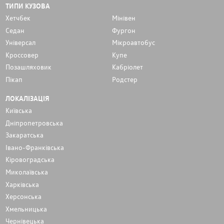
ТИПИ КУЗОВА
Хетчбек
Мінівен
Седан
Фургон
Унiверсал
Мікроавтобус
Кроссовер
Купе
Позашляховик
Кабріолет
Пікап
Родстер
ЛОКАЛІЗАЦІЯ
Київська
Дніпропетровська
Закаратська
Івано-Франківська
Кіровоградська
Миколаївська
Харківська
Херсонська
Хмельницька
Чернівецька