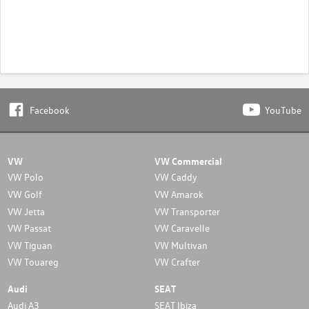
Facebook
YouTube
VW
VW Commercial
VW Polo
VW Caddy
VW Golf
VW Amarok
VW Jetta
VW Transporter
VW Passat
VW Caravelle
VW Tiguan
VW Multivan
VW Touareg
VW Crafter
Audi
SEAT
Audi A3
SEAT Ibiza