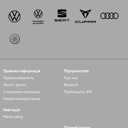
Правова інформація
Підприємство
Правоналежність
Про нас
Захист даних
Вакансії
Cтворення посилань
Публікації в ЗМІ
Умови використання
Навігація
Мапа сайту
Прямий пошук