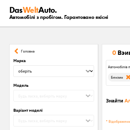
Das
Welt
Auto.
Автомобілі з пробігом. Гарантовано якісні
0
Вэи
Головна
Марка
Автомобілів п
Бензин
Модель
Знайти
Ал
Варіант моделі
* Відображен