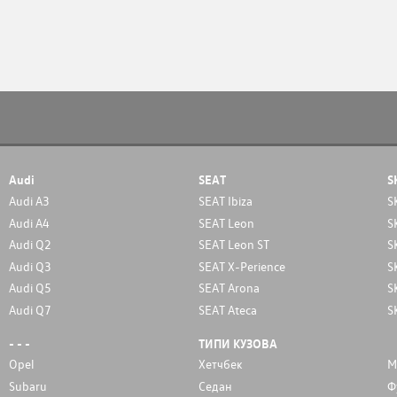
Audi
SEAT
S
Audi A3
SEAT Ibiza
S
Audi A4
SEAT Leon
S
Audi Q2
SEAT Leon ST
S
Audi Q3
SEAT X-Perience
S
Audi Q5
SEAT Arona
S
Audi Q7
SEAT Ateca
S
- - -
ТИПИ КУЗОВА
Opel
Хетчбек
М
Subaru
Седан
Ф