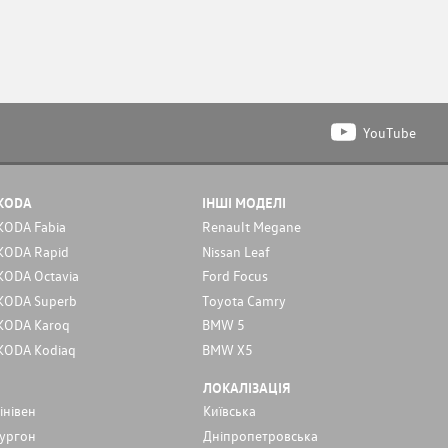
YouTube
KODA
ІНШІ МОДЕЛІ
KODA Fabia
Renault Megane
KODA Rapid
Nissan Leaf
KODA Octavia
Ford Focus
KODA Superb
Toyota Camry
KODA Karoq
BMW 5
KODA Kodiaq
BMW X5
ЛОКАЛІЗАЦІЯ
інівен
Київська
ургон
Дніпропетровська