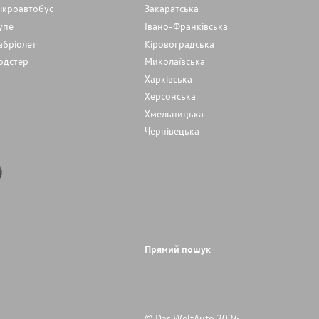
ікроавтобус
Закаратська
упе
Івано-Франківська
абріолет
Кіровоградська
одстер
Миколаївська
Харківська
Херсонська
Хмельницька
Чернівецька
Прямий пошук
© Das WeltAuto 2026