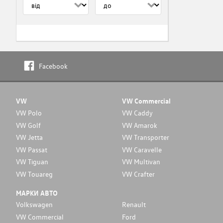
Facebook
VW
VW Commercial
VW Polo
VW Caddy
VW Golf
VW Amarok
VW Jetta
VW Transporter
VW Passat
VW Caravelle
VW Tiguan
VW Multivan
VW Touareg
VW Crafter
МАРКИ АВТО
Volkswagen
Renault
VW Commercial
Ford