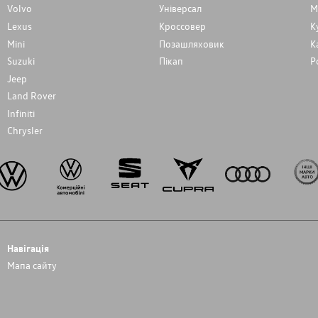
Volvo
Унiверсал
М
Lexus
Кроссовер
К
Mini
Позашляховик
К
Suzuki
Пікап
Р
Jeep
Land Rover
Infiniti
Chrysler
Навігація
Мапа сайту