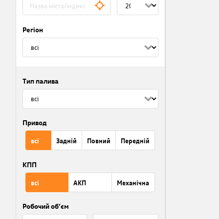
Регіон
Тип палива
Привод
всі
Задній
Повний
Передній
КПП
всі
АКП
Механічна
Робочий об’єм