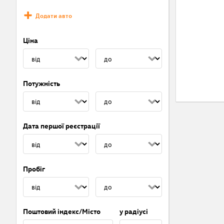
Додати авто
Ціна
Потужність
Дата першої реєстрації
Пробіг
Поштовий індекс/Місто
у радіусі