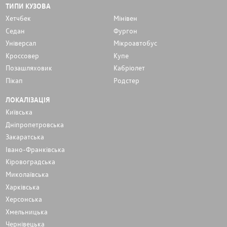
ТИПИ КУЗОВА
Хетчбек
Мінівен
Седан
Фургон
Унiверсал
Мікроавтобус
Кроссовер
Купе
Позашляховик
Кабріолет
Пікап
Родстер
ЛОКАЛІЗАЦІЯ
Київська
Дніпропетровська
Закаратська
Івано-Франківська
Кіровоградська
Миколаївська
Харківська
Херсонська
Хмельницька
Чернівецька