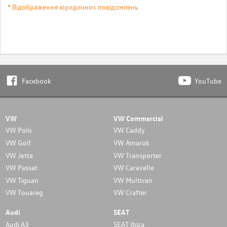
* Відображення юридичних повідомлень
Facebook
YouTube
VW
VW Commercial
VW Polo
VW Caddy
VW Golf
VW Amarok
VW Jetta
VW Transporter
VW Passat
VW Caravelle
VW Tiguan
VW Multivan
VW Touareg
VW Crafter
Audi
SEAT
Audi A3
SEAT Ibiza