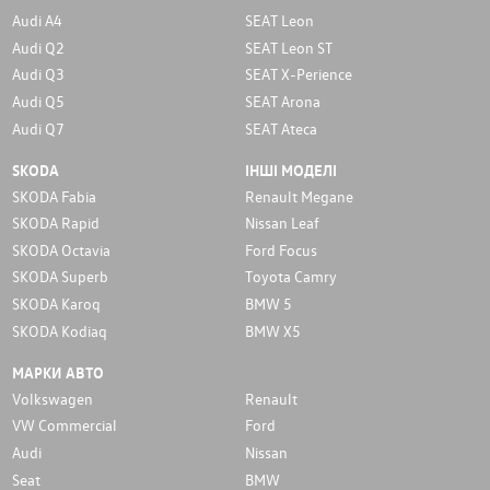
Audi A4
SEAT Leon
Audi Q2
SEAT Leon ST
Audi Q3
SEAT X-Perience
Audi Q5
SEAT Arona
Audi Q7
SEAT Ateca
SKODA
ІНШІ МОДЕЛІ
SKODA Fabia
Renault Megane
SKODA Rapid
Nissan Leaf
SKODA Octavia
Ford Focus
SKODA Superb
Toyota Camry
SKODA Karoq
BMW 5
SKODA Kodiaq
BMW X5
МАРКИ АВТО
Volkswagen
Renault
VW Commercial
Ford
Audi
Nissan
Seat
BMW