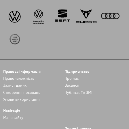
Правова інформація
Підприємство
Правоналежність
Про нас
Захист даних
Вакансії
Cтворення посилань
Публікації в ЗМІ
Умови використання
Навігація
Мапа сайту
Прямий пошук