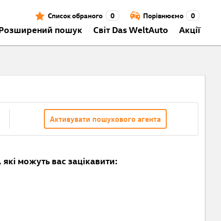
Список обраного
0
Порівнюємо
0
Розширений пошук
Світ Das WeltAuto
Акції
Активувати пошукового агента
 які можуть вас зацікавити: