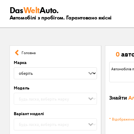
Das
Welt
Auto.
Автомобілі з пробігом. Гарантовано якісні
0
авт
Головна
Марка
Автомобілів п
Модель
Знайти
Ал
Варіант моделі
* Відображен