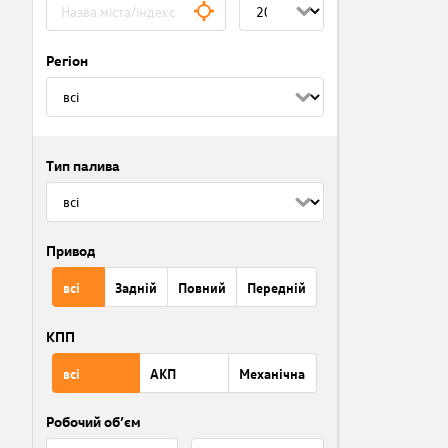
Регіон
Тип палива
Привод
всі
Задній
Повний
Передній
КПП
всі
АКП
Механічна
Робочий об’єм