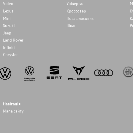
Volvo
Унiверсал
М
Lexus
Кроссовер
К
Mini
Позашляховик
К
Suzuki
Пікап
Р
Jeep
Land Rover
Infiniti
Chrysler
Навігація
Мапа сайту