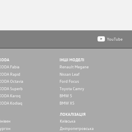
YouTube
KODA
ІНШІ МОДЕЛІ
KODA Fabia
Renault Megane
KODA Rapid
Nissan Leaf
KODA Octavia
Ford Focus
KODA Superb
Toyota Camry
KODA Karoq
BMW 5
KODA Kodiaq
BMW X5
ЛОКАЛІЗАЦІЯ
інівен
Київська
ургон
Дніпропетровська