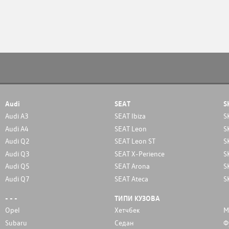
Audi
SEAT
S
Audi A3
SEAT Ibiza
S
Audi A4
SEAT Leon
S
Audi Q2
SEAT Leon ST
S
Audi Q3
SEAT X-Perience
S
Audi Q5
SEAT Arona
S
Audi Q7
SEAT Ateca
S
- - -
ТИПИ КУЗОВА
Opel
Хетчбек
М
Subaru
Седан
Ф