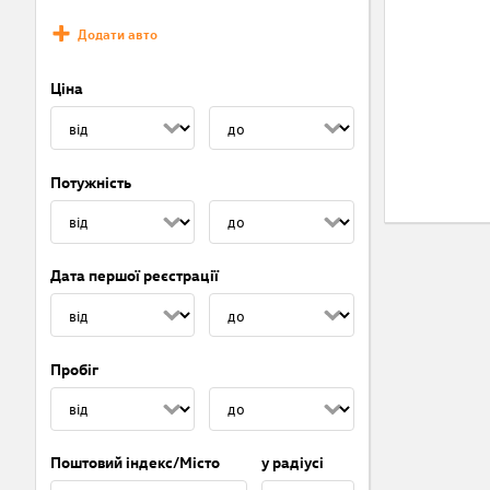
Додати авто
Ціна
Потужність
Дата першої реєстрації
Пробіг
Поштовий індекс/Місто
у радіусі