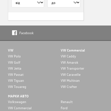
Facebook
VW
VW Commercial
VW Polo
VW Caddy
VW Golf
VW Amarok
VW Jetta
VW Transporter
VW Passat
VW Caravelle
VW Tiguan
VW Multivan
VW Touareg
VW Crafter
МАРКИ АВТО
Volkswagen
Renault
VW Commercial
Ford