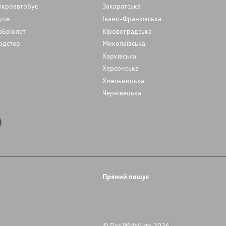
ікроавтобус
Закаратська
упе
Івано-Франківська
абріолет
Кіровоградська
одстер
Миколаївська
Харківська
Херсонська
Хмельницька
Чернівецька
Прямий пошук
© Das WeltAuto 2026