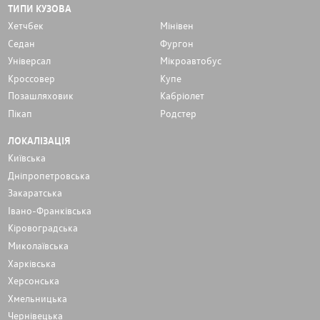
ТИПИ КУЗОВА
Хетчбек
Мінівен
Седан
Фургон
Унiверсал
Мікроавтобус
Кроссовер
Купе
Позашляховик
Кабріолет
Пікап
Родстер
ЛОКАЛІЗАЦІЯ
Київська
Дніпропетровська
Закаратська
Івано-Франківська
Кіровоградська
Миколаївська
Харківська
Херсонська
Хмельницька
Чернівецька