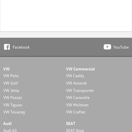
Facebook
YouTube
VW
VW Commercial
VW Polo
VW Caddy
VW Golf
VW Amarok
VW Jetta
VW Transporter
VW Passat
VW Caravelle
VW Tiguan
VW Multivan
VW Touareg
VW Crafter
Audi
SEAT
Audi A3
SEAT Ibiza