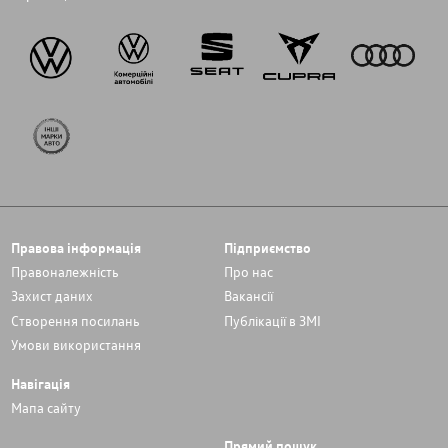
Правова інформація
Підприємство
Правоналежність
Про нас
Захист даних
Вакансії
Cтворення посилань
Публікації в ЗМІ
Умови використання
Навігація
Мапа сайту
Прямий пошук