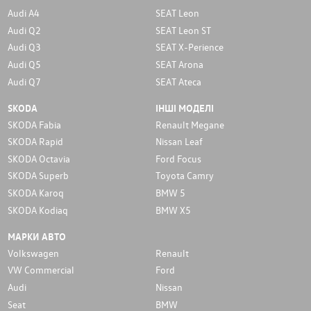
Audi A4
SEAT Leon
Audi Q2
SEAT Leon ST
Audi Q3
SEAT X-Perience
Audi Q5
SEAT Arona
Audi Q7
SEAT Ateca
SKODA
ІНШІ МОДЕЛІ
SKODA Fabia
Renault Megane
SKODA Rapid
Nissan Leaf
SKODA Octavia
Ford Focus
SKODA Superb
Toyota Camry
SKODA Karoq
BMW 5
SKODA Kodiaq
BMW X5
МАРКИ АВТО
Volkswagen
Renault
VW Commercial
Ford
Audi
Nissan
Seat
BMW