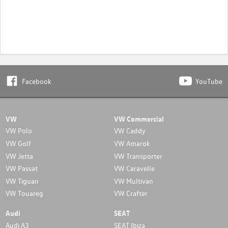
Facebook
YouTube
VW
VW Commercial
VW Polo
VW Caddy
VW Golf
VW Amarok
VW Jetta
VW Transporter
VW Passat
VW Caravelle
VW Tiguan
VW Multivan
VW Touareg
VW Crafter
Audi
SEAT
Audi A3
SEAT Ibiza