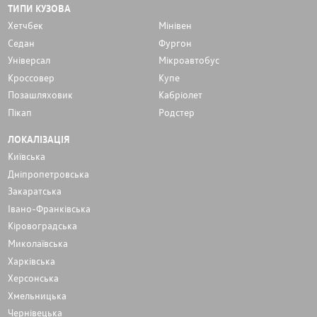
ТИПИ КУЗОВА
Хетчбек
Мінівен
Седан
Фургон
Унiверсал
Мікроавтобус
Кроссовер
Купе
Позашляховик
Кабріолет
Пікап
Родстер
ЛОКАЛІЗАЦІЯ
Київська
Дніпропетровська
Закаратська
Івано-Франківська
Кіровоградська
Миколаївська
Харківська
Херсонська
Хмельницька
Чернівецька