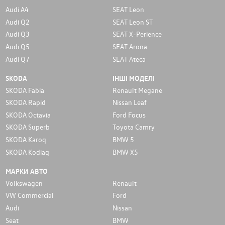
Audi A4
SEAT Leon
Audi Q2
SEAT Leon ST
Audi Q3
SEAT X-Perience
Audi Q5
SEAT Arona
Audi Q7
SEAT Ateca
SKODA
ІНШІ МОДЕЛІ
SKODA Fabia
Renault Megane
SKODA Rapid
Nissan Leaf
SKODA Octavia
Ford Focus
SKODA Superb
Toyota Camry
SKODA Karoq
BMW 5
SKODA Kodiaq
BMW X5
МАРКИ АВТО
Volkswagen
Renault
VW Commercial
Ford
Audi
Nissan
Seat
BMW