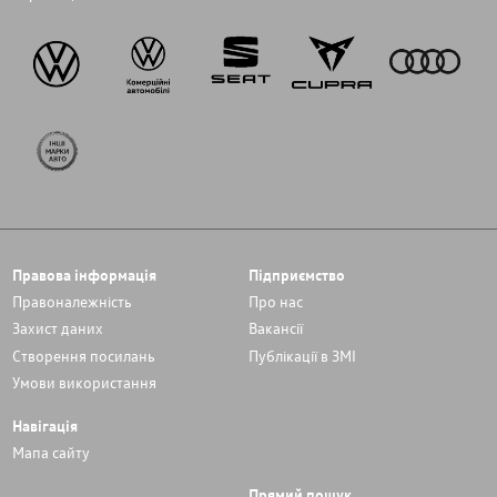
Правова інформація
Підприємство
Правоналежність
Про нас
Захист даних
Вакансії
Cтворення посилань
Публікації в ЗМІ
Умови використання
Навігація
Мапа сайту
Прямий пошук