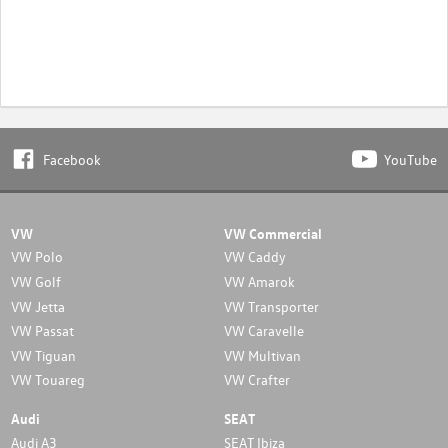
Facebook
YouTube
VW
VW Commercial
VW Polo
VW Caddy
VW Golf
VW Amarok
VW Jetta
VW Transporter
VW Passat
VW Caravelle
VW Tiguan
VW Multivan
VW Touareg
VW Crafter
Audi
SEAT
Audi A3
SEAT Ibiza