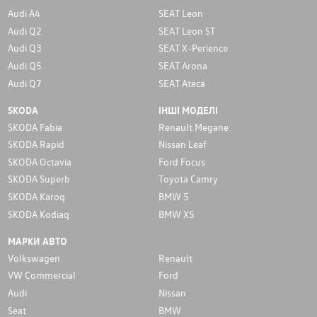
Audi A4
SEAT Leon
Audi Q2
SEAT Leon ST
Audi Q3
SEAT X-Perience
Audi Q5
SEAT Arona
Audi Q7
SEAT Ateca
SKODA
ІНШІ МОДЕЛІ
SKODA Fabia
Renault Megane
SKODA Rapid
Nissan Leaf
SKODA Octavia
Ford Focus
SKODA Superb
Toyota Camry
SKODA Karoq
BMW 5
SKODA Kodiaq
BMW X5
МАРКИ АВТО
Volkswagen
Renault
VW Commercial
Ford
Audi
Nissan
Seat
BMW