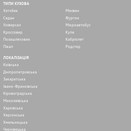
ТИПИ КУЗОВА
Хетчбек
Мінівен
Седан
Фургон
Унiверсал
Мікроавтобус
Кроссовер
Купе
Позашляховик
Кабріолет
Пікап
Родстер
ЛОКАЛІЗАЦІЯ
Київська
Дніпропетровська
Закаратська
Івано-Франківська
Кіровоградська
Миколаївська
Харківська
Херсонська
Хмельницька
Чернівецька