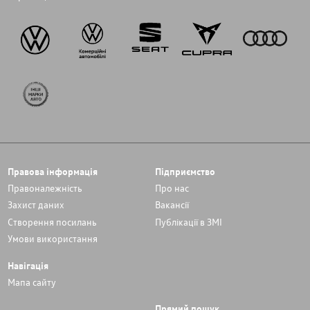
Правова інформація
Підприємство
Правоналежність
Про нас
Захист даних
Вакансії
Cтворення посилань
Публікації в ЗМІ
Умови використання
Навігація
Мапа сайту
Прямий пошук