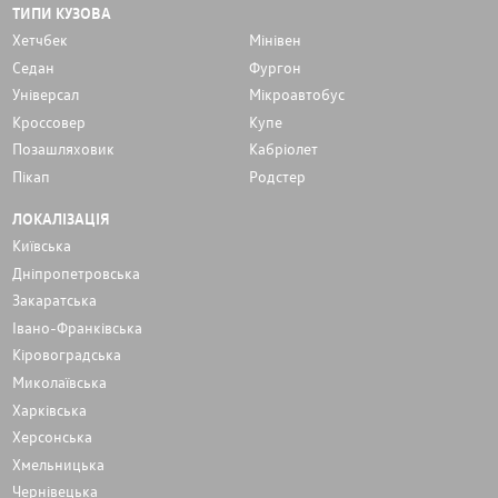
ТИПИ КУЗОВА
Хетчбек
Мінівен
Седан
Фургон
Унiверсал
Мікроавтобус
Кроссовер
Купе
Позашляховик
Кабріолет
Пікап
Родстер
ЛОКАЛІЗАЦІЯ
Київська
Дніпропетровська
Закаратська
Івано-Франківська
Кіровоградська
Миколаївська
Харківська
Херсонська
Хмельницька
Чернівецька