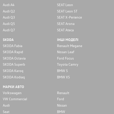
Audi A4
SEAT Leon
Audi Q2
SEAT Leon ST
Audi Q3
SEAT X-Perience
Audi Q5
SEAT Arona
Audi Q7
SEAT Ateca
SKODA
ІНШІ МОДЕЛІ
SKODA Fabia
Renault Megane
SKODA Rapid
Nissan Leaf
SKODA Octavia
Ford Focus
SKODA Superb
Toyota Camry
SKODA Karoq
BMW 5
SKODA Kodiaq
BMW X5
МАРКИ АВТО
Volkswagen
Renault
VW Commercial
Ford
Audi
Nissan
Seat
BMW