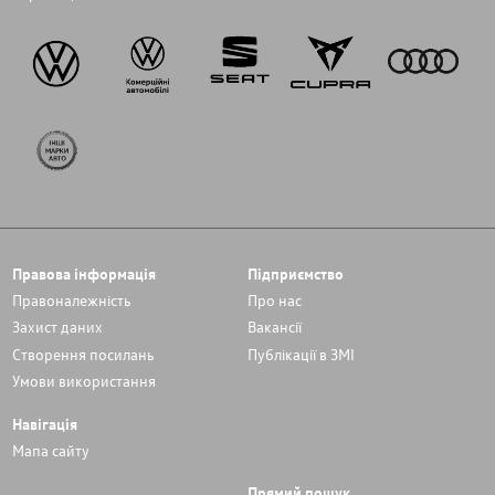
Правова інформація
Підприємство
Правоналежність
Про нас
Захист даних
Вакансії
Cтворення посилань
Публікації в ЗМІ
Умови використання
Навігація
Мапа сайту
Прямий пошук