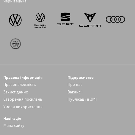
Чернівецька
Правова інформація
Підприємство
Правоналежність
Про нас
Захист даних
Вакансії
Cтворення посилань
Публікації в ЗМІ
Умови використання
Навігація
Мапа сайту