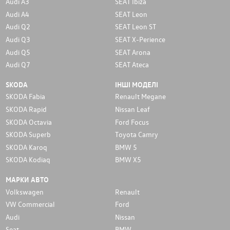
Audi A3
SEAT Ibiza
Audi A4
SEAT Leon
Audi Q2
SEAT Leon ST
Audi Q3
SEAT X-Perience
Audi Q5
SEAT Arona
Audi Q7
SEAT Ateca
SKODA
ІНШІ МОДЕЛІ
SKODA Fabia
Renault Megane
SKODA Rapid
Nissan Leaf
SKODA Octavia
Ford Focus
SKODA Superb
Toyota Camry
SKODA Karoq
BMW 5
SKODA Kodiaq
BMW X5
МАРКИ АВТО
Volkswagen
Renault
VW Commercial
Ford
Audi
Nissan
Seat
BMW