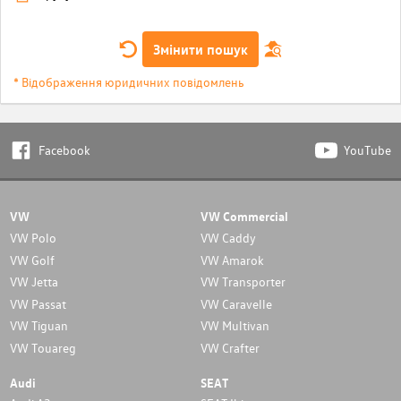
Змінити пошук
* Відображення юридичних повідомлень
Facebook
YouTube
VW
VW Commercial
VW Polo
VW Caddy
VW Golf
VW Amarok
VW Jetta
VW Transporter
VW Passat
VW Caravelle
VW Tiguan
VW Multivan
VW Touareg
VW Crafter
Audi
SEAT