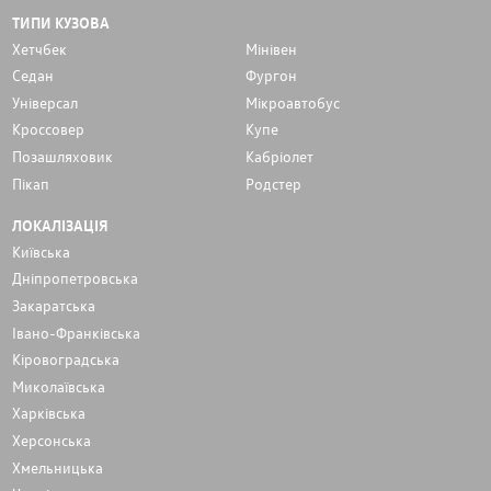
ТИПИ КУЗОВА
Хетчбек
Мінівен
Седан
Фургон
Унiверсал
Мікроавтобус
Кроссовер
Купе
Позашляховик
Кабріолет
Пікап
Родстер
ЛОКАЛІЗАЦІЯ
Київська
Дніпропетровська
Закаратська
Івано-Франківська
Кіровоградська
Миколаївська
Харківська
Херсонська
Хмельницька