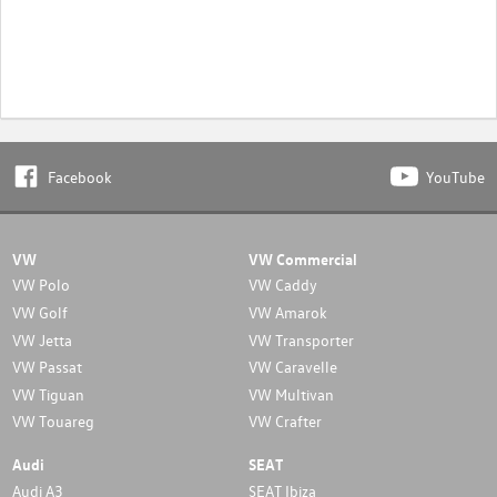
Facebook
YouTube
VW
VW Commercial
VW Polo
VW Caddy
VW Golf
VW Amarok
VW Jetta
VW Transporter
VW Passat
VW Caravelle
VW Tiguan
VW Multivan
VW Touareg
VW Crafter
Audi
SEAT
Audi A3
SEAT Ibiza