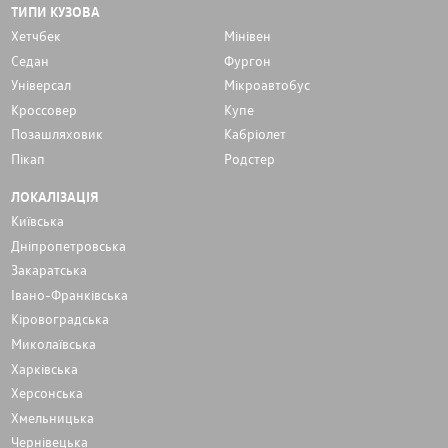
ТИПИ КУЗОВА
Хетчбек
Мінівен
Седан
Фургон
Унiверсал
Мікроавтобус
Кроссовер
Купе
Позашляховик
Кабріолет
Пікап
Родстер
ЛОКАЛІЗАЦІЯ
Київська
Дніпропетровська
Закаратська
Івано-Франківська
Кіровоградська
Миколаївська
Харківська
Херсонська
Хмельницька
Чернівецька