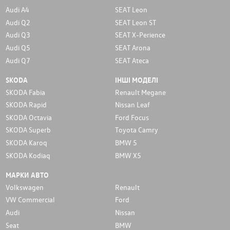
Audi A4
SEAT Leon
Audi Q2
SEAT Leon ST
Audi Q3
SEAT X-Perience
Audi Q5
SEAT Arona
Audi Q7
SEAT Ateca
SKODA
ІНШІ МОДЕЛІ
SKODA Fabia
Renault Megane
SKODA Rapid
Nissan Leaf
SKODA Octavia
Ford Focus
SKODA Superb
Toyota Camry
SKODA Karoq
BMW 5
SKODA Kodiaq
BMW X5
МАРКИ АВТО
Volkswagen
Renault
VW Commercial
Ford
Audi
Nissan
Seat
BMW