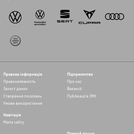
Правова інформація
Підприємство
Правоналежність
Про нас
Захист даних
Вакансії
Cтворення посилань
Публікації в ЗМІ
Умови використання
Навігація
Мапа сайту
Прямий пошук