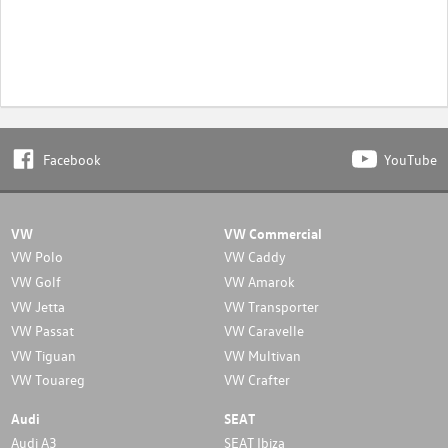
Facebook
YouTube
VW
VW Commercial
VW Polo
VW Caddy
VW Golf
VW Amarok
VW Jetta
VW Transporter
VW Passat
VW Caravelle
VW Tiguan
VW Multivan
VW Touareg
VW Crafter
Audi
SEAT
Audi A3
SEAT Ibiza