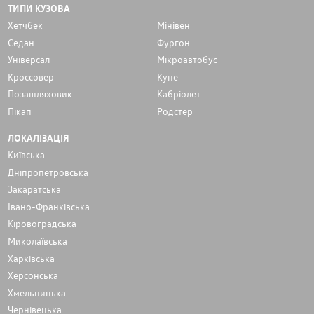
ТИПИ КУЗОВА
Хетчбек
Мінівен
Седан
Фургон
Унiверсал
Мікроавтобус
Кроссовер
Купе
Позашляховик
Кабріолет
Пікап
Родстер
ЛОКАЛІЗАЦІЯ
Київська
Дніпропетровська
Закаратська
Івано-Франківська
Кіровоградська
Миколаївська
Харківська
Херсонська
Хмельницька
Чернівецька