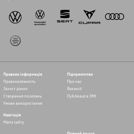
Правова інформація
Підприємство
Правоналежність
Про нас
Захист даних
Вакансії
Cтворення посилань
Публікації в ЗМІ
Умови використання
Навігація
Мапа сайту
Прямий пошук