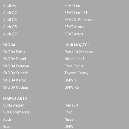
Audi A4
SEAT Leon
Audi Q2
SEAT Leon ST
Audi Q3
SEAT X-Perience
Audi Q5
SEAT Arona
Audi Q7
SEAT Ateca
SKODA
ІНШІ МОДЕЛІ
SKODA Fabia
Renault Megane
SKODA Rapid
Nissan Leaf
SKODA Octavia
Ford Focus
SKODA Superb
Toyota Camry
SKODA Karoq
BMW 5
SKODA Kodiaq
BMW X5
МАРКИ АВТО
Volkswagen
Renault
VW Commercial
Ford
Audi
Nissan
Seat
BMW