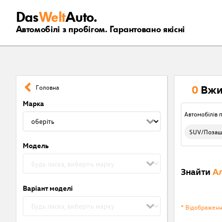
Das
Welt
Auto.
Автомобілі з пробігом. Гарантовано якісні
0
Вжи
Головна
Марка
Автомобілів п
SUV/Позаш
Модель
Знайти
Ал
Варіант моделі
* Відображен