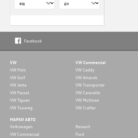
Facebook
VW
VW Commercial
VW Polo
VW Caddy
VW Golf
VW Amarok
VW Jetta
VW Transporter
VW Passat
VW Caravelle
VW Tiguan
VW Multivan
VW Touareg
VW Crafter
МАРКИ АВТО
Volkswagen
Renault
VW Commercial
Ford