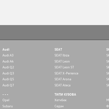
Audi
SEAT
S
Audi A3
SEAT Ibiza
S
Audi A4
SEAT Leon
S
Audi Q2
SEAT Leon ST
S
Audi Q3
SEAT X-Perience
S
Audi Q5
SEAT Arona
S
Audi Q7
SEAT Ateca
S
- - -
ТИПИ КУЗОВА
Opel
Хетчбек
М
Subaru
Седан
Ф