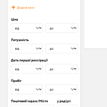
Додати авто
Ціна
Потужність
Дата першої реєстрації
Пробіг
Поштовий індекс/Місто
у радіусі