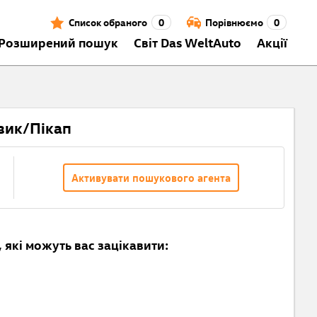
Список обраного
0
Порівнюємо
0
Розширений пошук
Світ Das WeltAuto
Акції
вик/Пікап
Активувати пошукового агента
 які можуть вас зацікавити: