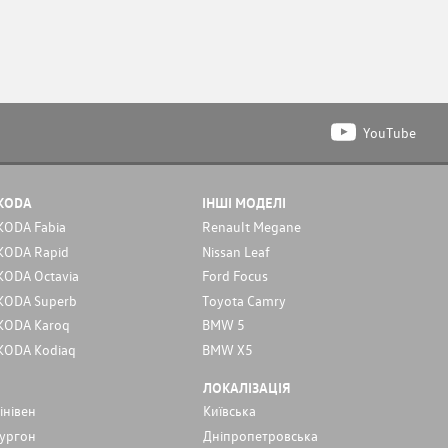
YouTube
KODA
ІНШІ МОДЕЛІ
KODA Fabia
Renault Megane
KODA Rapid
Nissan Leaf
KODA Octavia
Ford Focus
KODA Superb
Toyota Camry
KODA Karoq
BMW 5
KODA Kodiaq
BMW X5
ЛОКАЛІЗАЦІЯ
інівен
Київська
ургон
Дніпропетровська