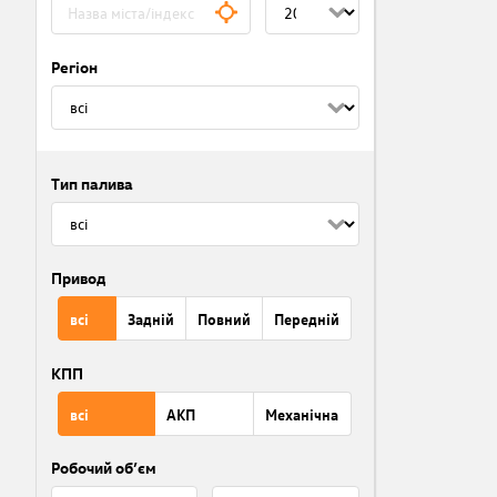
Регіон
Тип палива
Привод
всі
Задній
Повний
Передній
КПП
всі
АКП
Механічна
Робочий об’єм