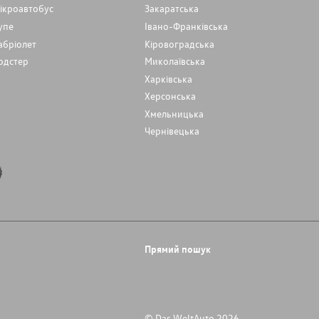
ікроавтобус
Закаратська
упе
Івано-Франківська
абріолет
Кіровоградська
одстер
Миколаївська
Харківська
Херсонська
Хмельницька
Чернівецька
Прямий пошук
© Das WeltAuto 2026