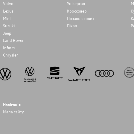
Volvo
Унiверсал
М
Lexus
Кроссовер
К
Mini
Позашляховик
К
Suzuki
Пікап
Р
Jeep
Land Rover
Infiniti
Chrysler
Навігація
Мапа сайту