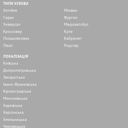
ТИПИ КУЗОВА
Хетчбек
Мінівен
Седан
Фургон
Унiверсал
Мікроавтобус
Кроссовер
Купе
Позашляховик
Кабріолет
Пікап
Родстер
ЛОКАЛІЗАЦІЯ
Київська
Дніпропетровська
Закаратська
Івано-Франківська
Кіровоградська
Миколаївська
Харківська
Херсонська
Хмельницька
Чернівецька