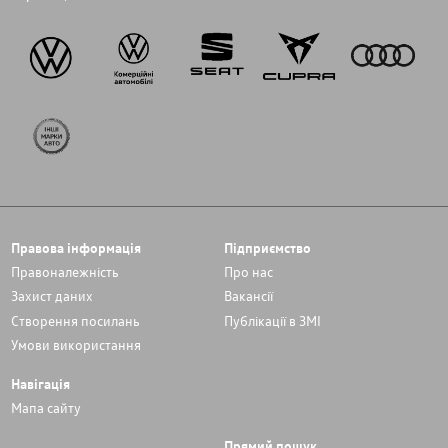
Правова інформація
Підприємство
Правоналежність
Про нас
Захист даних
Вакансії
Cтворення посилань
Публікації в ЗМІ
Умови використання
Навігація
Мапа сайту
Прямий пошук