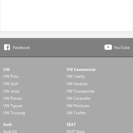
Facebook
YouTube
VW
VW Commercial
VW Polo
VW Caddy
VW Golf
VW Amarok
VW Jetta
VW Transporter
VW Passat
VW Caravelle
VW Tiguan
VW Multivan
VW Touareg
VW Crafter
Audi
SEAT
Audi A3
SEAT Ibiza