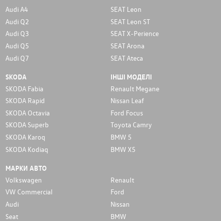
Audi A4
SEAT Leon
Audi Q2
SEAT Leon ST
Audi Q3
SEAT X-Perience
Audi Q5
SEAT Arona
Audi Q7
SEAT Ateca
SKODA
ІНШІ МОДЕЛІ
SKODA Fabia
Renault Megane
SKODA Rapid
Nissan Leaf
SKODA Octavia
Ford Focus
SKODA Superb
Toyota Camry
SKODA Karoq
BMW 5
SKODA Kodiaq
BMW X5
МАРКИ АВТО
Volkswagen
Renault
VW Commercial
Ford
Audi
Nissan
Seat
BMW