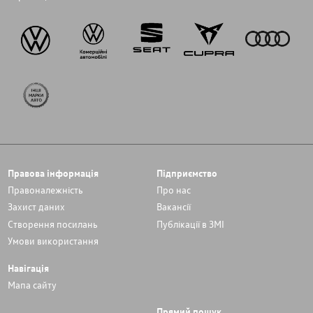
Правова інформація
Підприємство
Правоналежність
Про нас
Захист даних
Вакансії
Cтворення посилань
Публікації в ЗМІ
Умови використання
Навігація
Мапа сайту
Прямий пошук