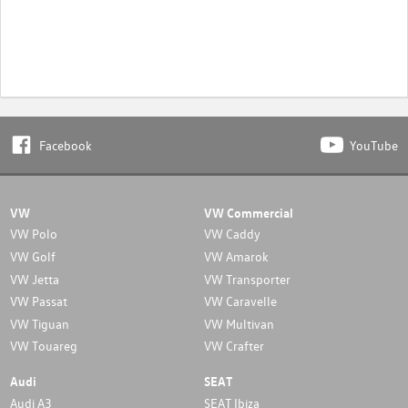
Facebook
YouTube
VW
VW Commercial
VW Polo
VW Caddy
VW Golf
VW Amarok
VW Jetta
VW Transporter
VW Passat
VW Caravelle
VW Tiguan
VW Multivan
VW Touareg
VW Crafter
Audi
SEAT
Audi A3
SEAT Ibiza