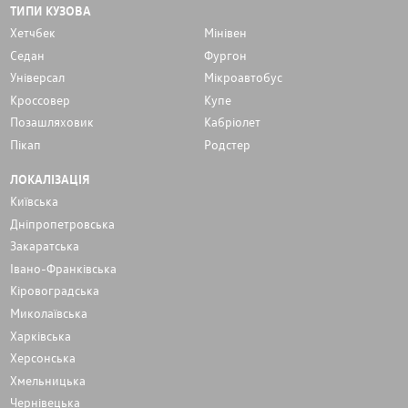
ТИПИ КУЗОВА
Хетчбек
Мінівен
Седан
Фургон
Унiверсал
Мікроавтобус
Кроссовер
Купе
Позашляховик
Кабріолет
Пікап
Родстер
ЛОКАЛІЗАЦІЯ
Київська
Дніпропетровська
Закаратська
Івано-Франківська
Кіровоградська
Миколаївська
Харківська
Херсонська
Хмельницька
Чернівецька