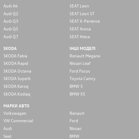
Audi A4
SEAT Leon
Audi Q2
SEAT Leon ST
Audi Q3
SEAT X-Perience
Audi Q5
SEAT Arona
Audi Q7
SEAT Ateca
SKODA
ІНШІ МОДЕЛІ
SKODA Fabia
Renault Megane
SKODA Rapid
Nissan Leaf
SKODA Octavia
Ford Focus
SKODA Superb
Toyota Camry
SKODA Karoq
BMW 5
SKODA Kodiaq
BMW X5
МАРКИ АВТО
Volkswagen
Renault
VW Commercial
Ford
Audi
Nissan
Seat
BMW