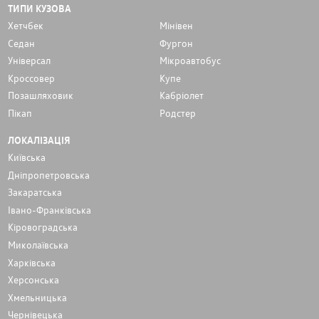
ТИПИ КУЗОВА
Хетчбек
Мінівен
Седан
Фургон
Унiверсал
Мікроавтобус
Кроссовер
Купе
Позашляховик
Кабріолет
Пікап
Родстер
ЛОКАЛІЗАЦІЯ
Київська
Дніпропетровська
Закаратська
Івано-Франківська
Кіровоградська
Миколаївська
Харківська
Херсонська
Хмельницька
Чернівецька