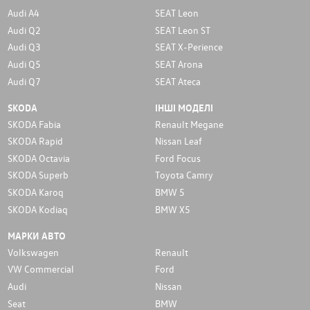
Audi A4
SEAT Leon
Audi Q2
SEAT Leon ST
Audi Q3
SEAT X-Perience
Audi Q5
SEAT Arona
Audi Q7
SEAT Ateca
SKODA
ІНШІ МОДЕЛІ
SKODA Fabia
Renault Megane
SKODA Rapid
Nissan Leaf
SKODA Octavia
Ford Focus
SKODA Superb
Toyota Camry
SKODA Karoq
BMW 5
SKODA Kodiaq
BMW X5
МАРКИ АВТО
Volkswagen
Renault
VW Commercial
Ford
Audi
Nissan
Seat
BMW