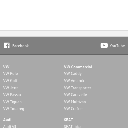
Facebook
YouTube
VW
VW Commercial
VW Polo
VW Caddy
VW Golf
VW Amarok
VW Jetta
VW Transporter
VW Passat
VW Caravelle
VW Tiguan
VW Multivan
VW Touareg
VW Crafter
Audi
SEAT
Audi A3
SEAT Ibiza