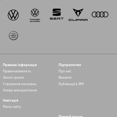
Правова інформація
Підприємство
Правоналежність
Про нас
Захист даних
Вакансії
Cтворення посилань
Публікації в ЗМІ
Умови використання
Навігація
Мапа сайту
Прямий пошук