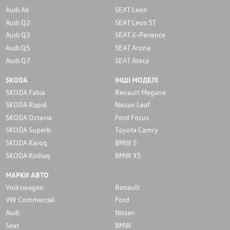
Audi A4
SEAT Leon
Audi Q2
SEAT Leon ST
Audi Q3
SEAT X-Perience
Audi Q5
SEAT Arona
Audi Q7
SEAT Ateca
SKODA
ІНШІ МОДЕЛІ
SKODA Fabia
Renault Megane
SKODA Rapid
Nissan Leaf
SKODA Octavia
Ford Focus
SKODA Superb
Toyota Camry
SKODA Karoq
BMW 5
SKODA Kodiaq
BMW X5
МАРКИ АВТО
Volkswagen
Renault
VW Commercial
Ford
Audi
Nissan
Seat
BMW