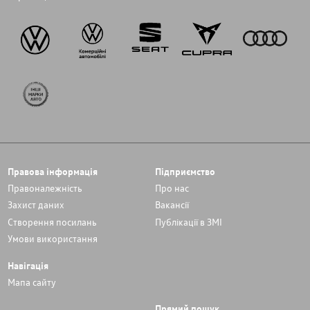
Правова інформація
Підприємство
Правоналежність
Про нас
Захист даних
Вакансії
Cтворення посилань
Публікації в ЗМІ
Умови використання
Навігація
Мапа сайту
Прямий пошук