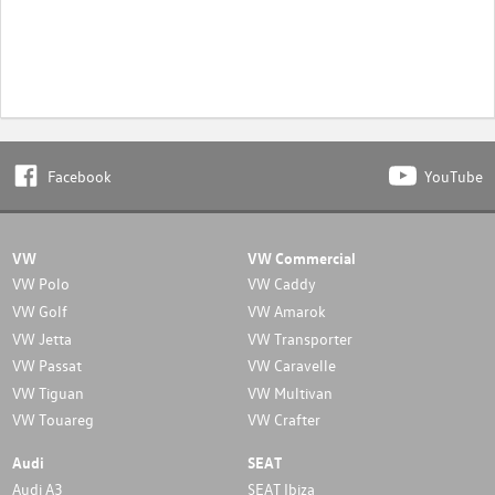
Facebook
YouTube
VW
VW Commercial
VW Polo
VW Caddy
VW Golf
VW Amarok
VW Jetta
VW Transporter
VW Passat
VW Caravelle
VW Tiguan
VW Multivan
VW Touareg
VW Crafter
Audi
SEAT
Audi A3
SEAT Ibiza