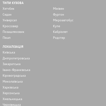
ТИПИ КУЗОВА
Хетчбек
Мінівен
Седан
Фургон
Унiверсал
Мікроавтобус
Кроссовер
Купе
Позашляховик
Кабріолет
Пікап
Родстер
ЛОКАЛІЗАЦІЯ
Київська
Дніпропетровська
Закаратська
Івано-Франківська
Кіровоградська
Миколаївська
Харківська
Херсонська
Хмельницька
Чернівецька