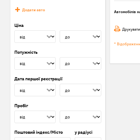
Додати авто
Автомобілів на
Ціна
Друкувати
* Відображен
Потужність
Дата першої реєстрації
Пробіг
Поштовий індекс/Місто
у радіусі