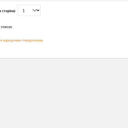
 сторінці
 список
ня юридичних повідомлень