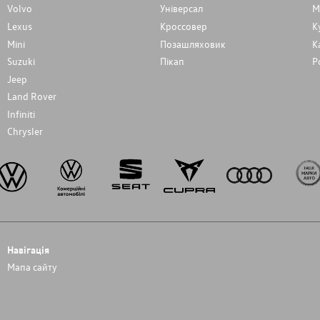
Volvo
Унiверсал
М
Lexus
Кроссовер
К
Mini
Позашляховик
К
Suzuki
Пікап
Р
Jeep
Land Rover
Infiniti
Chrysler
Навігація
Мапа сайту