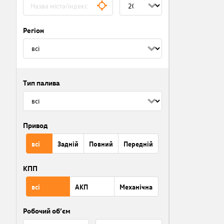
Регіон
Тип палива
Привод
всі
Задній
Повний
Передній
КПП
всі
АКП
Механічна
Робочий об’єм