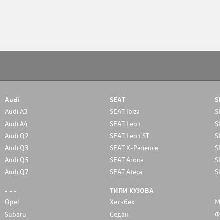
Audi
SEAT
S
Audi A3
SEAT Ibiza
S
Audi A4
SEAT Leon
S
Audi Q2
SEAT Leon ST
S
Audi Q3
SEAT X-Perience
S
Audi Q5
SEAT Arona
S
Audi Q7
SEAT Ateca
S
- - -
ТИПИ КУЗОВА
Opel
Хетчбек
М
Subaru
Седан
Ф