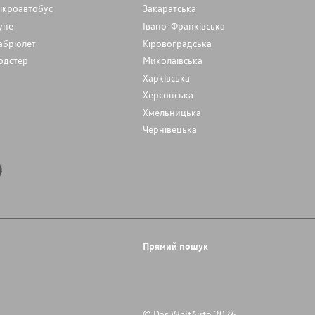
ікроавтобус
Закаратська
упе
Івано-Франківська
абріолет
Кіровоградська
одстер
Миколаївська
Харківська
Херсонська
Хмельницька
Чернівецька
Прямий пошук
© Das WeltAuto 2026