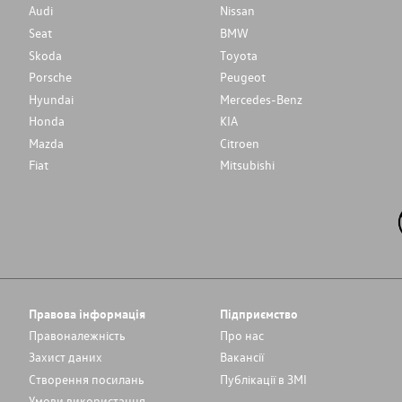
Audi
Nissan
Seat
BMW
Skoda
Toyota
Porsche
Peugeot
Hyundai
Mercedes-Benz
Honda
KIA
Mazda
Citroen
Fiat
Mitsubishi
Правова інформація
Підприємство
Правоналежність
Про нас
Захист даних
Вакансії
Cтворення посилань
Публікації в ЗМІ
Умови використання