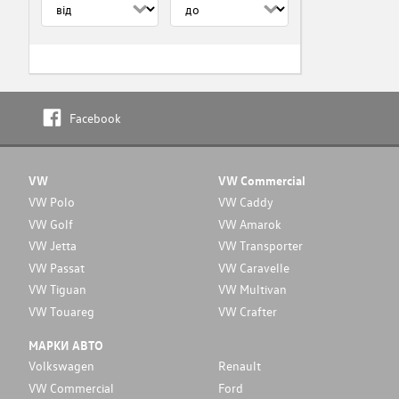
Facebook
VW
VW Commercial
VW Polo
VW Caddy
VW Golf
VW Amarok
VW Jetta
VW Transporter
VW Passat
VW Caravelle
VW Tiguan
VW Multivan
VW Touareg
VW Crafter
МАРКИ АВТО
Volkswagen
Renault
VW Commercial
Ford