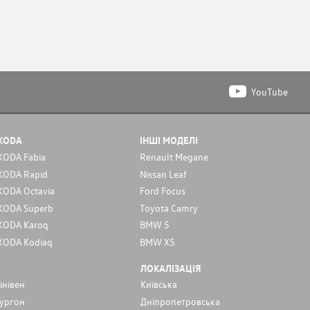
YouTube
KODA
ІНШІ МОДЕЛІ
KODA Fabia
Renault Megane
KODA Rapid
Nissan Leaf
KODA Octavia
Ford Focus
KODA Superb
Toyota Camry
KODA Karoq
BMW 5
KODA Kodiaq
BMW X5
ЛОКАЛІЗАЦІЯ
інівен
Київська
ургон
Дніпропетровська