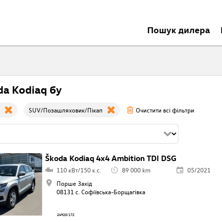
Пошук дилера
da Kodiaq бу
SUV/Позашляховик/Пікап
Очистити всі фільтри
Škoda Kodiaq 4x4 Ambition TDI DSG
110 кВт/150 к.с.
89 000 km
05/2021
Порше Захід
08131 с. Софіївська-Борщагівкa
24920/172