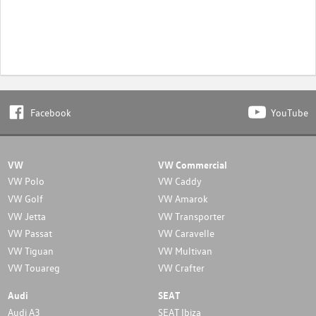
Facebook
YouTube
VW
VW Commercial
VW Polo
VW Caddy
VW Golf
VW Amarok
VW Jetta
VW Transporter
VW Passat
VW Caravelle
VW Tiguan
VW Multivan
VW Touareg
VW Crafter
Audi
SEAT
Audi A3
SEAT Ibiza