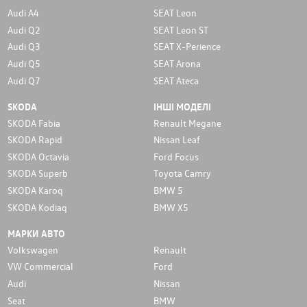
Audi A4
SEAT Leon
Audi Q2
SEAT Leon ST
Audi Q3
SEAT X-Perience
Audi Q5
SEAT Arona
Audi Q7
SEAT Ateca
SKODA
ІНШІ МОДЕЛІ
SKODA Fabia
Renault Megane
SKODA Rapid
Nissan Leaf
SKODA Octavia
Ford Focus
SKODA Superb
Toyota Camry
SKODA Karoq
BMW 5
SKODA Kodiaq
BMW X5
МАРКИ АВТО
Volkswagen
Renault
VW Commercial
Ford
Audi
Nissan
Seat
BMW