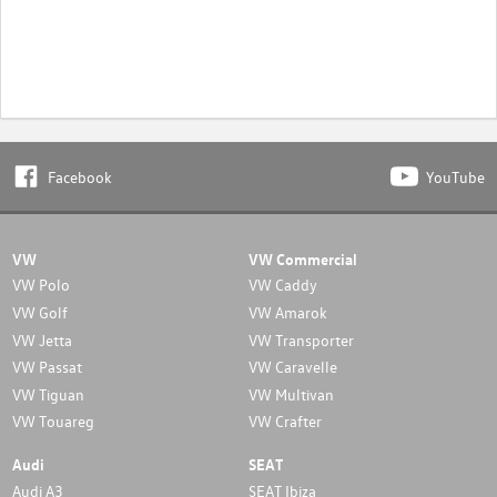
Facebook
YouTube
VW
VW Commercial
VW Polo
VW Caddy
VW Golf
VW Amarok
VW Jetta
VW Transporter
VW Passat
VW Caravelle
VW Tiguan
VW Multivan
VW Touareg
VW Crafter
Audi
SEAT
Audi A3
SEAT Ibiza