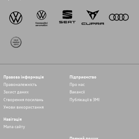
Правова інформація
Підприємство
Правоналежність
Про нас
Захист даних
Вакансії
Cтворення посилань
Публікації в ЗМІ
Умови використання
Навігація
Мапа сайту
Прямий пошук