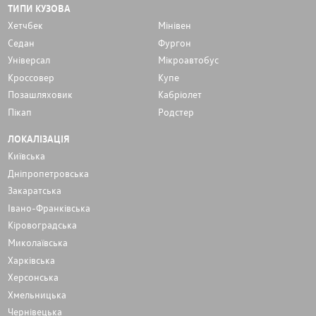
ТИПИ КУЗОВА
Хетчбек
Мінівен
Седан
Фургон
Унiверсал
Мікроавтобус
Кроссовер
Купе
Позашляховик
Кабріолет
Пікап
Родстер
ЛОКАЛІЗАЦІЯ
Київська
Дніпропетровська
Закаратська
Івано-Франківська
Кіровоградська
Миколаївська
Харківська
Херсонська
Хмельницька
Чернівецька