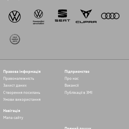
Правова інформація
Підприємство
Правоналежність
Про нас
Захист даних
Вакансії
Cтворення посилань
Публікації в ЗМІ
Умови використання
Навігація
Мапа сайту
Прямий пошук