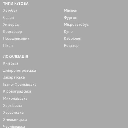
ТИПИ КУЗОВА
Хетчбек
Мінівен
Седан
Фургон
Унiверсал
Мікроавтобус
Кроссовер
Купе
Позашляховик
Кабріолет
Пікап
Родстер
ЛОКАЛІЗАЦІЯ
Київська
Дніпропетровська
Закаратська
Івано-Франківська
Кіровоградська
Миколаївська
Харківська
Херсонська
Хмельницька
Чернівецька