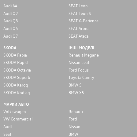
Audi A4
SEAT Leon
Audi Q2
SEAT Leon ST
Audi Q3
SEAT X-Perience
Audi Q5
SEAT Arona
Audi Q7
SEAT Ateca
SKODA
ІНШІ МОДЕЛІ
SKODA Fabia
Renault Megane
SKODA Rapid
Nissan Leaf
SKODA Octavia
Ford Focus
SKODA Superb
Toyota Camry
SKODA Karoq
BMW 5
SKODA Kodiaq
BMW X5
МАРКИ АВТО
Volkswagen
Renault
VW Commercial
Ford
Audi
Nissan
Seat
BMW