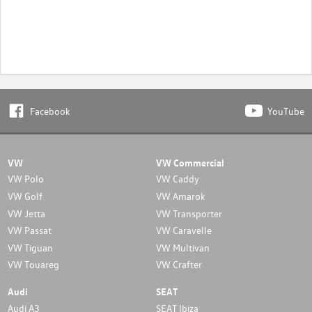
Facebook
YouTube
VW
VW Commercial
VW Polo
VW Caddy
VW Golf
VW Amarok
VW Jetta
VW Transporter
VW Passat
VW Caravelle
VW Tiguan
VW Multivan
VW Touareg
VW Crafter
Audi
SEAT
Audi A3
SEAT Ibiza