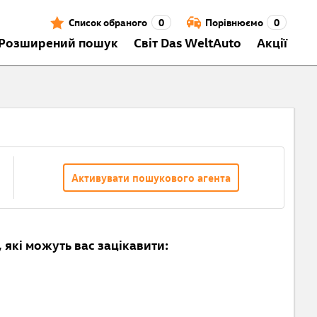
Список обраного
0
Порівнюємо
0
Розширений пошук
Світ Das WeltAuto
Акції
Активувати пошукового агента
 які можуть вас зацікавити: