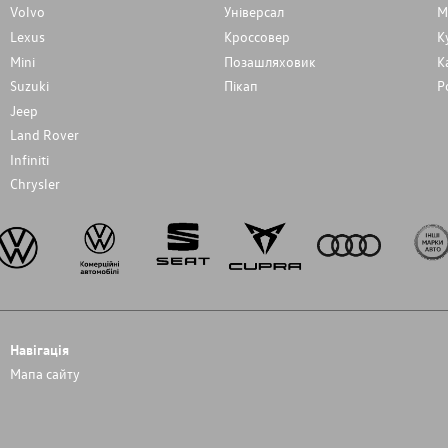
Volvo
Унiверсал
М
Lexus
Кроссовер
К
Mini
Позашляховик
К
Suzuki
Пікап
Р
Jeep
Land Rover
Infiniti
Chrysler
Навігація
Мапа сайту