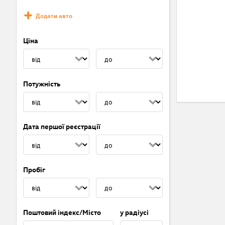
Додати авто
Ціна
Потужність
Дата першої реєстрації
Пробіг
Поштовий індекс/Місто
у радіусі