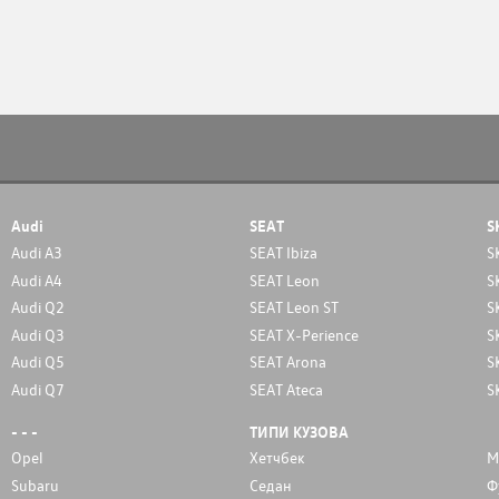
Audi
SEAT
S
Audi A3
SEAT Ibiza
S
Audi A4
SEAT Leon
S
Audi Q2
SEAT Leon ST
S
Audi Q3
SEAT X-Perience
S
Audi Q5
SEAT Arona
S
Audi Q7
SEAT Ateca
S
- - -
ТИПИ КУЗОВА
Opel
Хетчбек
М
Subaru
Седан
Ф