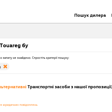
Пошук дилера
Touareg бу
о запиту не знайдено. Спростіть критерії пошуку:
g
ьтернативні
Транспортні засоби з нашої пропозиції,
ня юридичних повідомлень