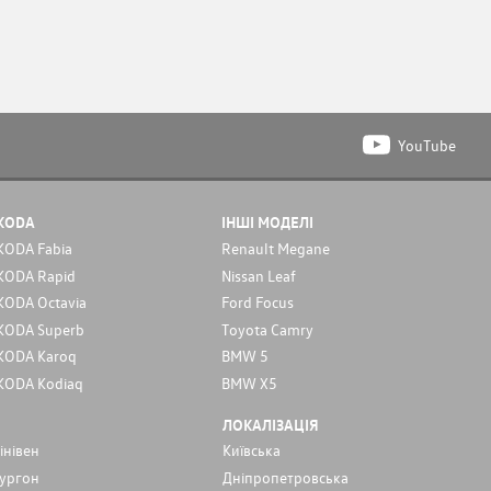
YouTube
KODA
ІНШІ МОДЕЛІ
KODA Fabia
Renault Megane
KODA Rapid
Nissan Leaf
KODA Octavia
Ford Focus
KODA Superb
Toyota Camry
KODA Karoq
BMW 5
KODA Kodiaq
BMW X5
ЛОКАЛІЗАЦІЯ
інівен
Київська
ургон
Дніпропетровська