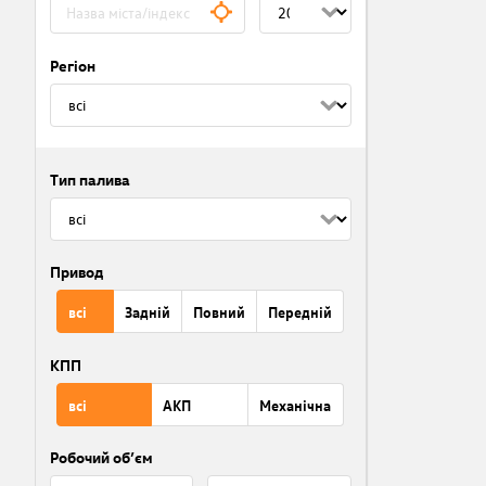
Регіон
Тип палива
Привод
всі
Задній
Повний
Передній
КПП
всі
АКП
Механічна
Робочий об’єм