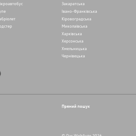
ікроавтобус
Закаратська
упе
Івано-Франківська
абріолет
Кіровоградська
одстер
Миколаївська
Харківська
Херсонська
Хмельницька
Чернівецька
Прямий пошук
© Das WeltAuto 2026