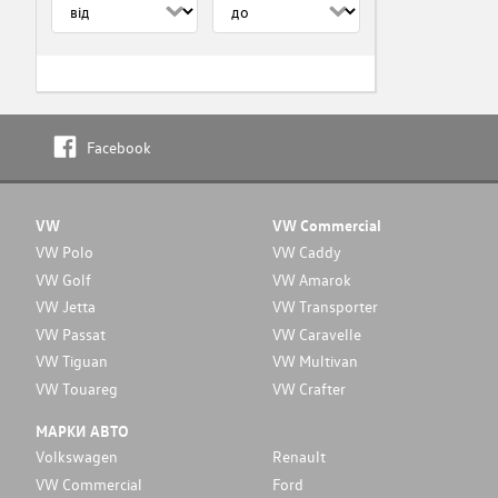
Facebook
VW
VW Commercial
VW Polo
VW Caddy
VW Golf
VW Amarok
VW Jetta
VW Transporter
VW Passat
VW Caravelle
VW Tiguan
VW Multivan
VW Touareg
VW Crafter
МАРКИ АВТО
Volkswagen
Renault
VW Commercial
Ford