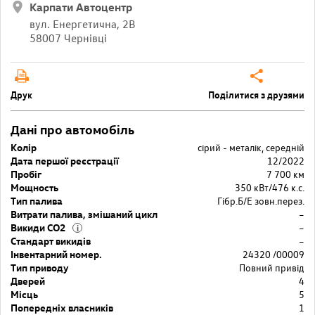
Карпати Автоцентр
вул. Енергетична, 2В
58007 Чернівці
Друк
Поділитися з друзями
Дані про автомобіль
Колір
сірий - металік, середній
Дата першої реєстрації
12/2022
Пробіг
7 700 км
Мощность
350 кВт/476 к.с.
Тип палива
Гібр.Б/Е зовн.перез.
Витрати палива, змішаний цикл
–
Викиди CO2
–
i
Стандарт викидів
–
Інвентарний номер.
24320 /00009
Тип приводу
Повний привід
Дверей
4
Місць
5
Попередніх власників
1