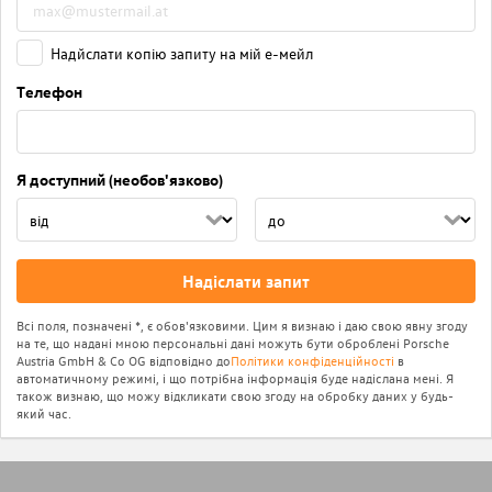
Надйслати копію запиту на мій е-мейл
Телефон
Я доступний (необов'язково)
Надіслати запит
Всі поля, позначені *, є обов'язковими. Цим я визнаю і даю свою явну згоду
на те, що надані мною персональні дані можуть бути оброблені Porsche
Austria GmbH & Co OG відповідно до
Політики конфіденційності
в
автоматичному режимі, і що потрібна інформація буде надіслана мені. Я
також визнаю, що можу відкликати свою згоду на обробку даних у будь-
який час.