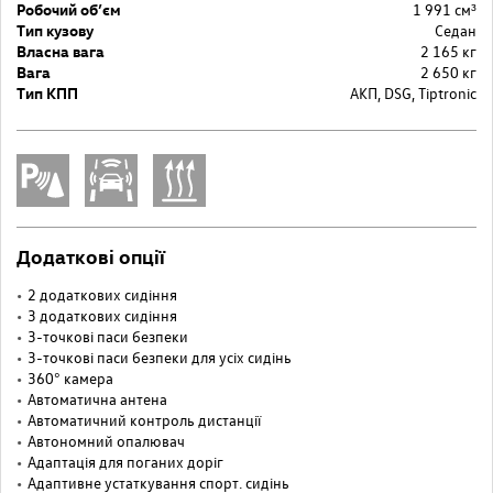
Робочий об’єм
1 991 см³
Тип кузову
Седан
Власна вага
2 165 кг
Вага
2 650 кг
Тип КПП
АКП, DSG, Tiptronic
Додаткові опції
2 додаткових сидіння
3 додаткових сидіння
3-точкові паси безпеки
3-точкові паси безпеки для усіх сидінь
360° камера
Автоматична антена
Автоматичний контроль дистанції
Автономний опалювач
Адаптація для поганих доріг
Адаптивне устаткування спорт. сидінь