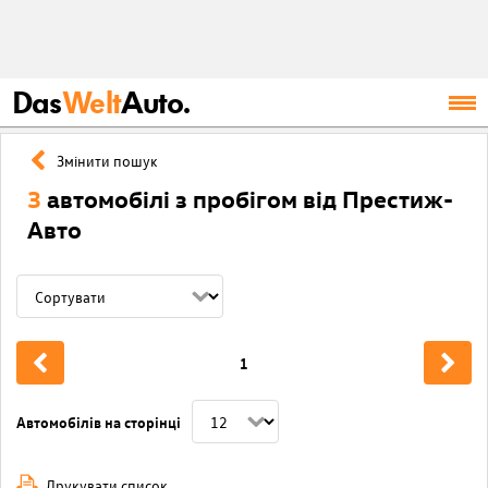
Das
Welt
Auto.
Змінити пошук
3
автомобілі з пробігом від Престиж-
Авто
1
Автомобілів на сторінці
Друкувати список