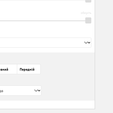
оберіть
овний
Передній