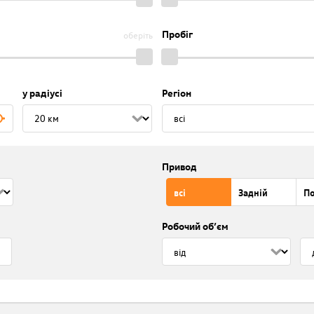
Пробіг
оберіть
у радіусі
Регіон
Привод
всі
Задній
П
Робочий об’єм