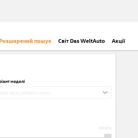
Розширений пошук
Світ Das WeltAuto
Акції
ріант моделі
оберіть