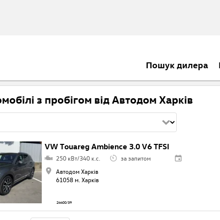
Пошук дилера
омобілі з пробігом від Автодом Харків
VW Touareg Ambience 3.0 V6 TFSI
250 кВт/340 к.с.
за запитом
Автодом Харків
61058 м. Харків
24400/39