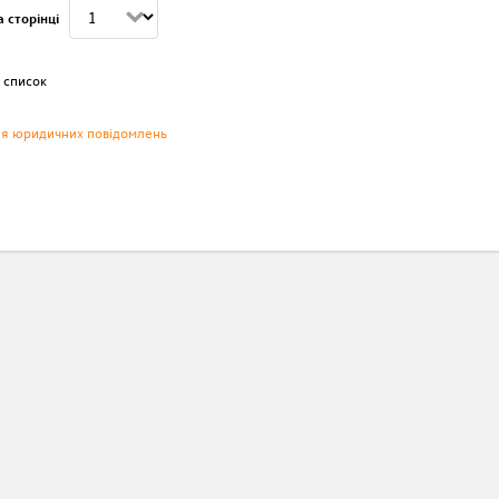
 сторінці
 список
ня юридичних повідомлень