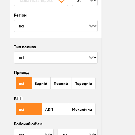
Регіон
Тип палива
Привод
всі
Задній
Повний
Передній
КПП
всі
АКП
Механічна
Робочий об’єм