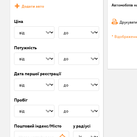
Автомобілів на
Додати авто
Ціна
Друкувати
* Відображен
Потужність
Дата першої реєстрації
Пробіг
Поштовий індекс/Місто
у радіусі