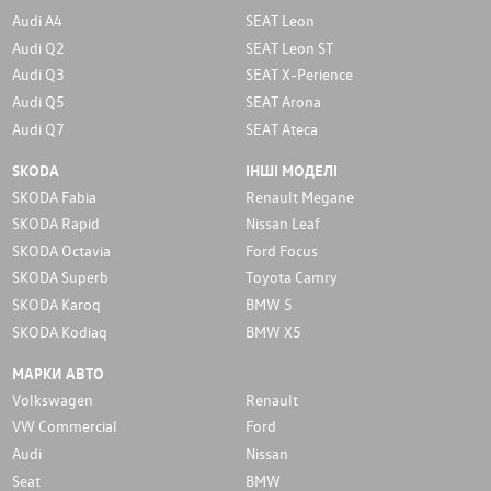
Audi A4
SEAT Leon
Audi Q2
SEAT Leon ST
Audi Q3
SEAT X-Perience
Audi Q5
SEAT Arona
Audi Q7
SEAT Ateca
SKODA
ІНШІ МОДЕЛІ
SKODA Fabia
Renault Megane
SKODA Rapid
Nissan Leaf
SKODA Octavia
Ford Focus
SKODA Superb
Toyota Camry
SKODA Karoq
BMW 5
SKODA Kodiaq
BMW X5
МАРКИ АВТО
Volkswagen
Renault
VW Commercial
Ford
Audi
Nissan
Seat
BMW