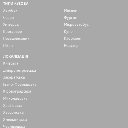
ТИПИ КУЗОВА
Хетчбек
Мінівен
Седан
Фургон
Унiверсал
Мікроавтобус
Кроссовер
Купе
Позашляховик
Кабріолет
Пікап
Родстер
ЛОКАЛІЗАЦІЯ
Київська
Дніпропетровська
Закаратська
Івано-Франківська
Кіровоградська
Миколаївська
Харківська
Херсонська
Хмельницька
Чернівецька