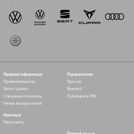
Правова інформація
Підприємство
Правоналежність
Про нас
Захист даних
Вакансії
Cтворення посилань
Публікації в ЗМІ
Умови використання
Навігація
Мапа сайту
Прямий пошук