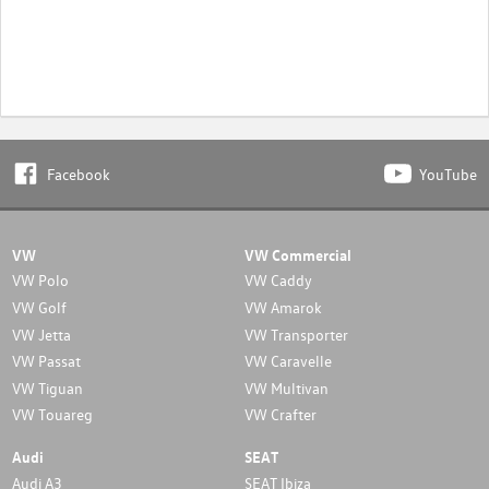
Facebook
YouTube
VW
VW Commercial
VW Polo
VW Caddy
VW Golf
VW Amarok
VW Jetta
VW Transporter
VW Passat
VW Caravelle
VW Tiguan
VW Multivan
VW Touareg
VW Crafter
Audi
SEAT
Audi A3
SEAT Ibiza