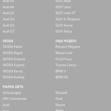
Audi A3
SEAT Ibiza
Audi A4
SEAT Leon
Audi Q2
SEAT Leon ST
Audi Q3
SEAT X-Perience
Audi Q5
SEAT Arona
Audi Q7
SEAT Ateca
SKODA
ІНШІ МОДЕЛІ
SKODA Fabia
Renault Megane
SKODA Rapid
Nissan Leaf
SKODA Octavia
Ford Focus
SKODA Superb
Toyota Camry
SKODA Karoq
BMW 5
SKODA Kodiaq
BMW X5
МАРКИ АВТО
Volkswagen
Renault
VW Commercial
Ford
Audi
Nissan
Seat
BMW