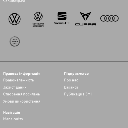
Чернівецька
Правова інформація
Підприємство
Правоналежність
Про нас
Захист даних
Вакансії
Cтворення посилань
Публікації в ЗМІ
Умови використання
Навігація
Мапа сайту