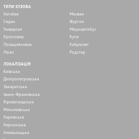
ТИПИ КУЗОВА
Хетчбек
Мінівен
Седан
Фургон
Унiверсал
Мікроавтобус
Кроссовер
Купе
Позашляховик
Кабріолет
Пікап
Родстер
ЛОКАЛІЗАЦІЯ
Київська
Дніпропетровська
Закаратська
Івано-Франківська
Кіровоградська
Миколаївська
Харківська
Херсонська
Хмельницька