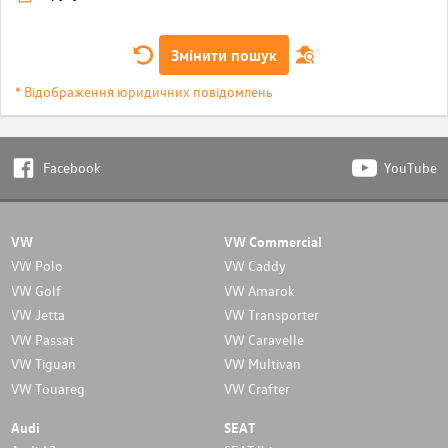
Змінити пошук
* Відображення юридичних повідомлень
Facebook
YouTube
VW
VW Commercial
VW Polo
VW Caddy
VW Golf
VW Amarok
VW Jetta
VW Transporter
VW Passat
VW Caravelle
VW Tiguan
VW Multivan
VW Touareg
VW Crafter
Audi
SEAT