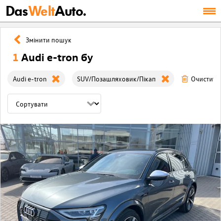
Das
Welt
Auto.
Змінити пошук
1
Audi e-tron бу
Audi e-tron
SUV/Позашляховик/Пікап
Очистити 