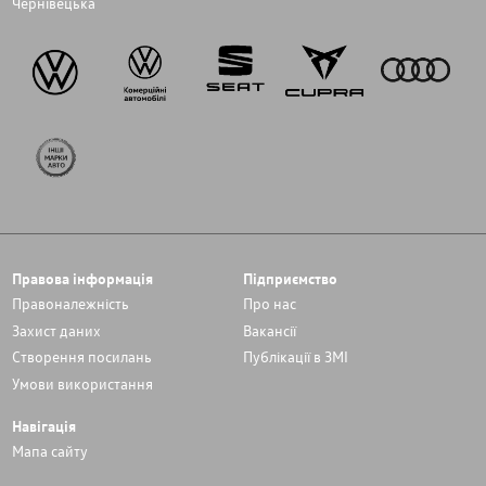
Чернівецька
Правова інформація
Підприємство
Правоналежність
Про нас
Захист даних
Вакансії
Cтворення посилань
Публікації в ЗМІ
Умови використання
Навігація
Мапа сайту