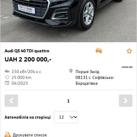
Audi Q5 40 TDI quattro
UAH 2 200 000,-
24920/182
150 кВт/204 к.с.
Порше Захід
25 000 km
08131 с. Софіївська-
04/2023
Борщагівкa
1
Автомобілів на сторінці
Друкувати список