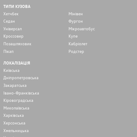
ТИПИ КУЗОВА
Хетчбек
Мінівен
Седан
Фургон
Унiверсал
Мікроавтобус
Кроссовер
Купе
Позашляховик
Кабріолет
Пікап
Родстер
ЛОКАЛІЗАЦІЯ
Київська
Дніпропетровська
Закаратська
Івано-Франківська
Кіровоградська
Миколаївська
Харківська
Херсонська
Хмельницька