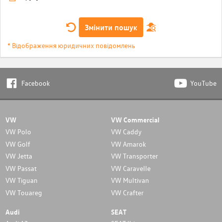
Змінити пошук
* Відображення юридичних повідомлень
Facebook
YouTube
VW
VW Commercial
VW Polo
VW Caddy
VW Golf
VW Amarok
VW Jetta
VW Transporter
VW Passat
VW Caravelle
VW Tiguan
VW Multivan
VW Touareg
VW Crafter
Audi
SEAT