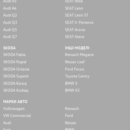
Audi A3
SEAT Ibiza
Audi A4
SEAT Leon
Audi Q2
SEAT Leon ST
Audi Q3
SEAT X-Perience
Audi Q5
SEAT Arona
Audi Q7
SEAT Ateca
SKODA
ІНШІ МОДЕЛІ
SKODA Fabia
Renault Megane
SKODA Rapid
Nissan Leaf
SKODA Octavia
Ford Focus
SKODA Superb
Toyota Camry
SKODA Karoq
BMW 5
SKODA Kodiaq
BMW X5
МАРКИ АВТО
Volkswagen
Renault
VW Commercial
Ford
Audi
Nissan
Seat
BMW