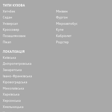
ТИПИ КУЗОВА
Хетчбек
Мінівен
Седан
Фургон
Унiверсал
Мікроавтобус
Кроссовер
Купе
Позашляховик
Кабріолет
Пікап
Родстер
ЛОКАЛІЗАЦІЯ
Київська
Дніпропетровська
Закаратська
Івано-Франківська
Кіровоградська
Миколаївська
Харківська
Херсонська
Хмельницька