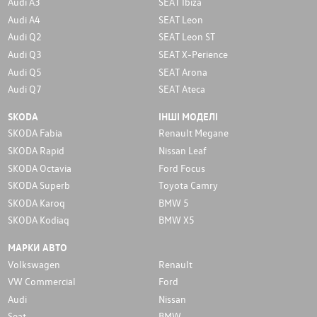
Audi A3
SEAT Ibiza
Audi A4
SEAT Leon
Audi Q2
SEAT Leon ST
Audi Q3
SEAT X-Perience
Audi Q5
SEAT Arona
Audi Q7
SEAT Ateca
SKODA
ІНШІ МОДЕЛІ
SKODA Fabia
Renault Megane
SKODA Rapid
Nissan Leaf
SKODA Octavia
Ford Focus
SKODA Superb
Toyota Camry
SKODA Karoq
BMW 5
SKODA Kodiaq
BMW X5
МАРКИ АВТО
Volkswagen
Renault
VW Commercial
Ford
Audi
Nissan
Seat
BMW