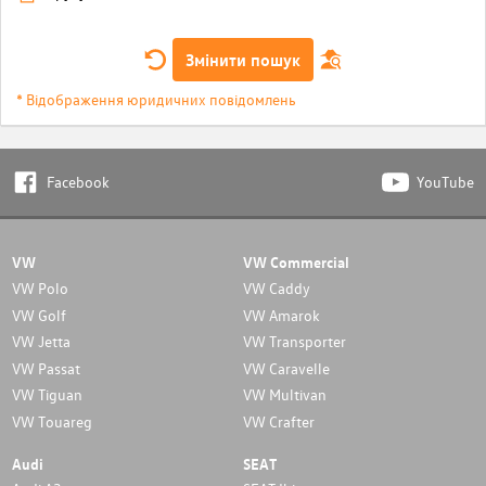
Змінити пошук
* Відображення юридичних повідомлень
Facebook
YouTube
VW
VW Commercial
VW Polo
VW Caddy
VW Golf
VW Amarok
VW Jetta
VW Transporter
VW Passat
VW Caravelle
VW Tiguan
VW Multivan
VW Touareg
VW Crafter
Audi
SEAT