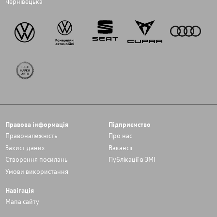
Чернівецька
Правова інформація
Підприємство
Правоналежність
Про нас
Захист даних
Вакансії
Cтворення посилань
Публікації в ЗМІ
Умови використання
Навігація
Мапа сайту