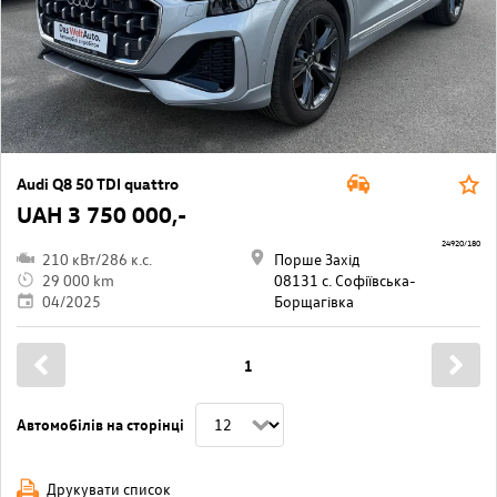
Audi Q8 50 TDI quattro
UAH 3 750 000,-
24920/180
210 кВт/286 к.с.
Порше Захід
29 000 km
08131 с. Софіївська-
04/2025
Борщагівкa
1
Автомобілів на сторінці
Друкувати список