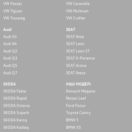
VW Passat
VW Caravelle
VW Tiguan
VW Multivan
VW Touareg
VW Crafter
Audi
SEAT
Audi A3
SEAT Ibiza
Audi A4
SEAT Leon
Audi Q2
SEAT Leon ST
Audi Q3
SEAT X-Perience
Audi Q5
SEAT Arona
Audi Q7
SEAT Ateca
SKODA
ІНШІ МОДЕЛІ
SKODA Fabia
Renault Megane
SKODA Rapid
Nissan Leaf
SKODA Octavia
Ford Focus
SKODA Superb
Toyota Camry
SKODA Karoq
BMW 5
SKODA Kodiaq
BMW X5