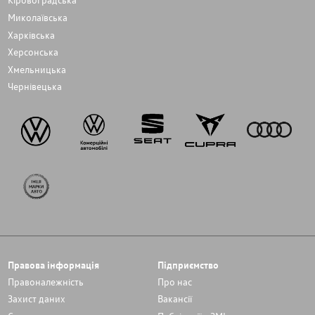
Миколаївська
Харківська
Херсонська
Хмельницька
Чернівецька
Правова інформація
Підприємство
Правоналежність
Про нас
Захист даних
Вакансії