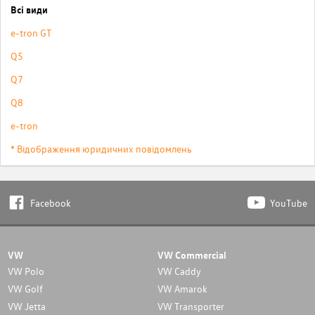
Всі види
e-tron GT
Q5
Q7
Q8
e-tron
* Відображення юридичних повідомлень
Facebook
YouTube
VW
VW Commercial
VW Polo
VW Caddy
VW Golf
VW Amarok
VW Jetta
VW Transporter