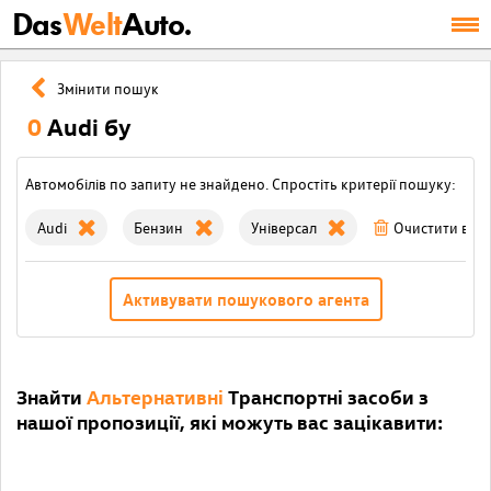
Das
Welt
Auto.
Змінити пошук
0
Audi бу
Автомобілів по запиту не знайдено. Спростіть критерії пошуку:
Audi
Бензин
Універсал
Очистити всі 
Активувати пошукового агента
Знайти
Альтернативні
Транспортні засоби з
нашої пропозиції, які можуть вас зацікавити: