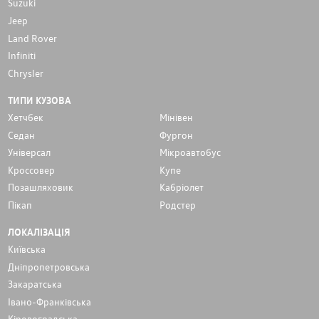
Suzuki
Jeep
Land Rover
Infiniti
Chrysler
ТИПИ КУЗОВА
Хетчбек
Мінівен
Седан
Фургон
Унiверсал
Мікроавтобус
Кроссовер
Купе
Позашляховик
Кабріолет
Пікап
Родстер
ЛОКАЛІЗАЦІЯ
Київська
Дніпропетровська
Закаратська
Івано-Франківська
Кіровоградська