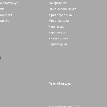
ікроавтобус
Закаратська
упе
Івано-Франківська
абріолет
Кіровоградська
одстер
Миколаївська
Харківська
Херсонська
Хмельницька
Чернівецька
Прямий пошук
© Das WeltAuto 2026