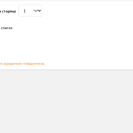
 сторінці
 список
ня юридичних повідомлень