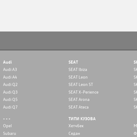
Audi
SEAT
S
Audi A3
SEAT Ibiza
S
Audi A4
SEAT Leon
S
Audi Q2
SEAT Leon ST
S
Audi Q3
SEAT X-Perience
S
Audi Q5
SEAT Arona
S
Audi Q7
SEAT Ateca
S
- - -
ТИПИ КУЗОВА
Opel
Хетчбек
М
Subaru
Седан
Ф