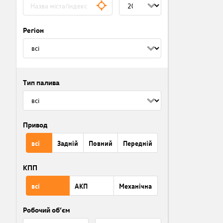
Регіон
Тип палива
Привод
всі
Задній
Повний
Передній
КПП
всі
АКП
Механічна
Робочий об’єм