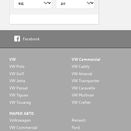
Facebook
VW
VW Commercial
VW Polo
VW Caddy
VW Golf
VW Amarok
VW Jetta
VW Transporter
VW Passat
VW Caravelle
VW Tiguan
VW Multivan
VW Touareg
VW Crafter
МАРКИ АВТО
Volkswagen
Renault
VW Commercial
Ford