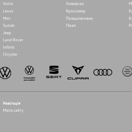
Volvo
Унiверсал
М
Lexus
Кроссовер
К
Mini
Позашляховик
К
Suzuki
Пікап
Р
Jeep
Land Rover
Infiniti
Chrysler
Навігація
Мапа сайту