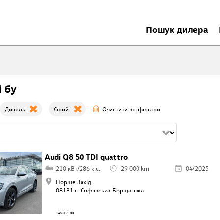
Пошук дилера
i бу
Дизель
Сірий
Очистити всі фільтри
Audi Q8 50 TDI quattro
210 кВт/286 к.с.
29 000 km
04/2025
Порше Захід
08131 с. Софіївська-Борщагівкa
24920/180