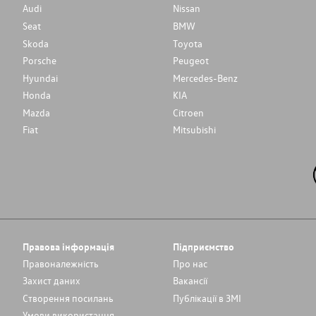
Audi
Nissan
Seat
BMW
Skoda
Toyota
Porsche
Peugeot
Hyundai
Mercedes-Benz
Honda
KIA
Mazda
Citroen
Fiat
Mitsubishi
Правова інформація
Підприємство
Правоналежність
Про нас
Захист даних
Вакансії
Cтворення посилань
Публікації в ЗМІ
Умови використання