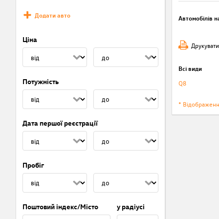
Додати авто
Автомобілів на
Ціна
Друкувати
Всі види
Потужність
Q8
* Відображен
Дата першої реєстрації
Пробіг
Поштовий індекс/Місто
у радіусі