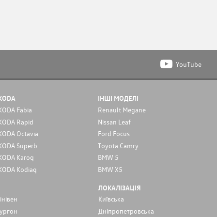
YouTube
KODA
ІНШІ МОДЕЛІ
KODA Fabia
Renault Megane
KODA Rapid
Nissan Leaf
KODA Octavia
Ford Focus
KODA Superb
Toyota Camry
KODA Karoq
BMW 5
KODA Kodiaq
BMW X5
ЛОКАЛІЗАЦІЯ
інівен
Київська
ургон
Дніпропетровська