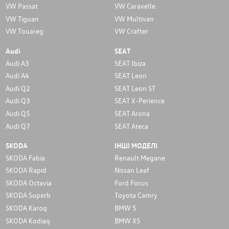
VW Passat
VW Caravelle
VW Tiguan
VW Multivan
VW Touareg
VW Crafter
Audi
SEAT
Audi A3
SEAT Ibiza
Audi A4
SEAT Leon
Audi Q2
SEAT Leon ST
Audi Q3
SEAT X-Perience
Audi Q5
SEAT Arona
Audi Q7
SEAT Ateca
SKODA
ІНШІ МОДЕЛІ
SKODA Fabia
Renault Megane
SKODA Rapid
Nissan Leaf
SKODA Octavia
Ford Focus
SKODA Superb
Toyota Camry
SKODA Karoq
BMW 5
SKODA Kodiaq
BMW X5