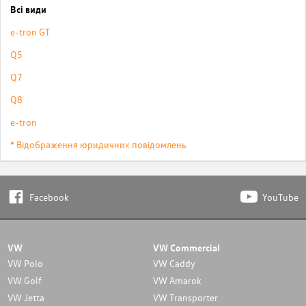
Всі види
e-tron GT
Q5
Q7
Q8
e-tron
* Відображення юридичних повідомлень
Facebook
YouTube
VW
VW Commercial
VW Polo
VW Caddy
VW Golf
VW Amarok
VW Jetta
VW Transporter