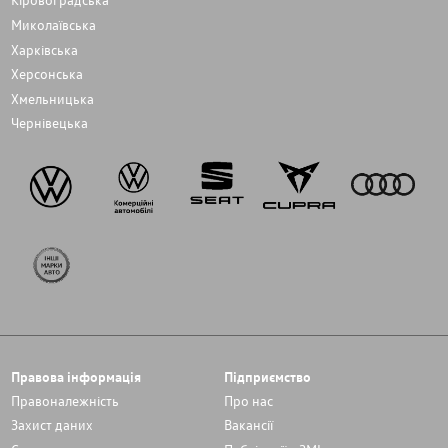
Миколаївська
Харківська
Херсонська
Хмельницька
Чернівецька
Правова інформація
Підприємство
Правоналежність
Про нас
Захист даних
Вакансії