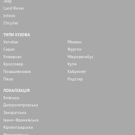
Jeep
Land Rover
Infiniti
Chrysler
ТИПИ КУЗОВА
Хетчбек
Мінівен
Седан
Фургон
Унiверсал
Мікроавтобус
Кроссовер
Купе
Позашляховик
Кабріолет
Пікап
Родстер
ЛОКАЛІЗАЦІЯ
Київська
Дніпропетровська
Закаратська
Івано-Франківська
Кіровоградська
Миколаївська