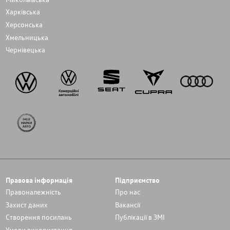
Харківська
Херсонська
Хмельницька
Чернівецька
Правова інформація
Підприємство
Правоналежність
Про нас
Захист даних
Вакансії
Cтворення посилань
Публікації в ЗМІ
Умови використання