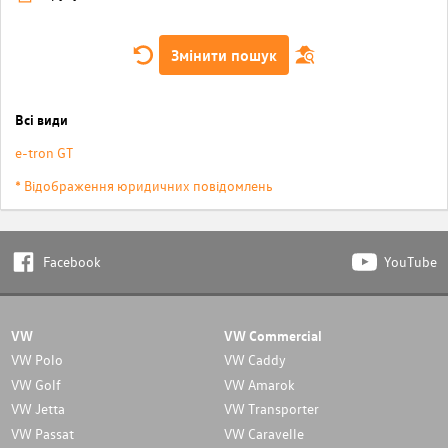
Змінити пошук
Всі види
e-tron GT
* Відображення юридичних повідомлень
Facebook
YouTube
VW
VW Commercial
VW Polo
VW Caddy
VW Golf
VW Amarok
VW Jetta
VW Transporter
VW Passat
VW Caravelle