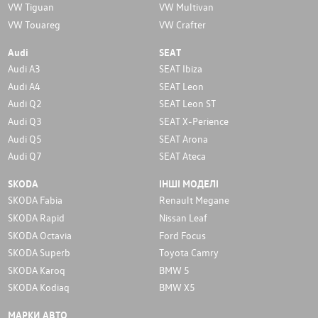
VW Tiguan
VW Multivan
VW Touareg
VW Crafter
Audi
SEAT
Audi A3
SEAT Ibiza
Audi A4
SEAT Leon
Audi Q2
SEAT Leon ST
Audi Q3
SEAT X-Perience
Audi Q5
SEAT Arona
Audi Q7
SEAT Ateca
SKODA
ІНШІ МОДЕЛІ
SKODA Fabia
Renault Megane
SKODA Rapid
Nissan Leaf
SKODA Octavia
Ford Focus
SKODA Superb
Toyota Camry
SKODA Karoq
BMW 5
SKODA Kodiaq
BMW X5
МАРКИ АВТО