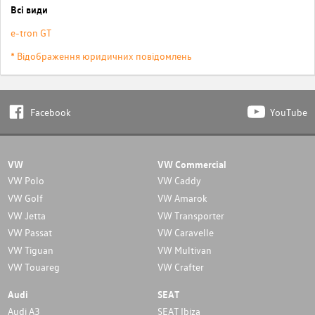
Всі види
e-tron GT
* Відображення юридичних повідомлень
Facebook
YouTube
VW
VW Commercial
VW Polo
VW Caddy
VW Golf
VW Amarok
VW Jetta
VW Transporter
VW Passat
VW Caravelle
VW Tiguan
VW Multivan
VW Touareg
VW Crafter
Audi
SEAT
Audi A3
SEAT Ibiza