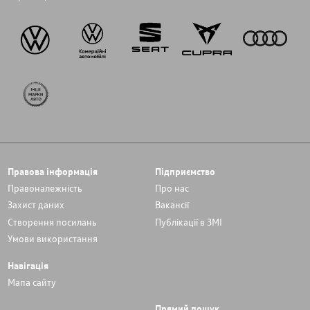
Правова інформація
Підприємство
Правоналежність
Про нас
Захист даних
Вакансії
Cтворення посилань
Публікації в ЗМІ
Умови використання
Навігація
Мапа сайту
Прямий пошук