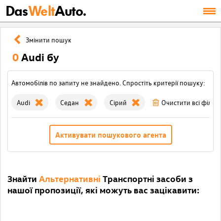
Das
Welt
Auto.
Змінити пошук
0
Audi бу
Автомобілів по запиту не знайдено. Спростіть критерії пошуку:
Audi
Седан
Сірий
Очистити всі фільт
Активувати пошукового агента
Знайти
Альтернативні
Транспортні засоби з
нашої пропозиції, які можуть вас зацікавити: