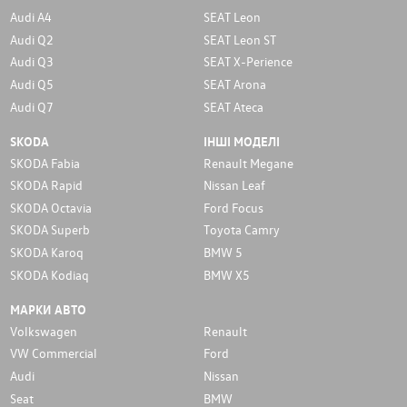
Audi A4
SEAT Leon
Audi Q2
SEAT Leon ST
Audi Q3
SEAT X-Perience
Audi Q5
SEAT Arona
Audi Q7
SEAT Ateca
SKODA
ІНШІ МОДЕЛІ
SKODA Fabia
Renault Megane
SKODA Rapid
Nissan Leaf
SKODA Octavia
Ford Focus
SKODA Superb
Toyota Camry
SKODA Karoq
BMW 5
SKODA Kodiaq
BMW X5
МАРКИ АВТО
Volkswagen
Renault
VW Commercial
Ford
Audi
Nissan
Seat
BMW