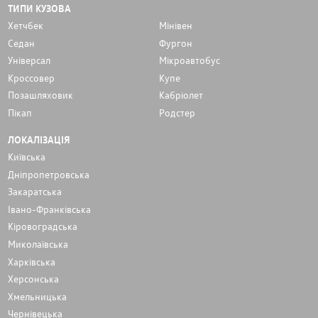
ТИПИ КУЗОВА
Хетчбек
Мінівен
Седан
Фургон
Унiверсал
Мікроавтобус
Кроссовер
Купе
Позашляховик
Кабріолет
Пікап
Родстер
ЛОКАЛІЗАЦІЯ
Київська
Дніпропетровська
Закаратська
Івано-Франківська
Кіровоградська
Миколаївська
Харківська
Херсонська
Хмельницька
Чернівецька