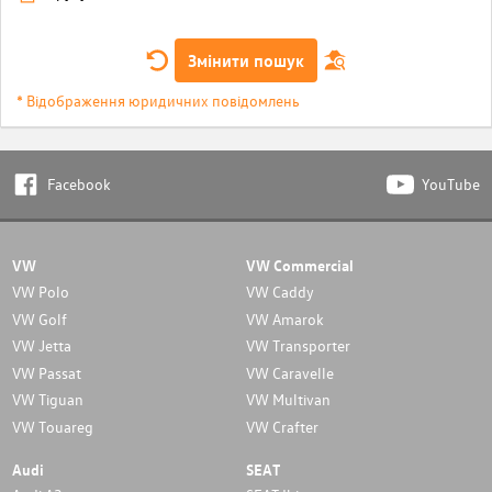
Змінити пошук
* Відображення юридичних повідомлень
Facebook
YouTube
VW
VW Commercial
VW Polo
VW Caddy
VW Golf
VW Amarok
VW Jetta
VW Transporter
VW Passat
VW Caravelle
VW Tiguan
VW Multivan
VW Touareg
VW Crafter
Audi
SEAT