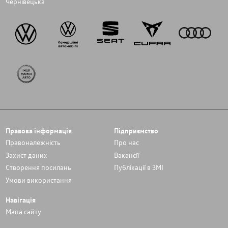
Чернівецька
Правова інформація
Підприємство
Правоналежність
Про нас
Захист даних
Вакансії
Cтворення посилань
Публікації в ЗМІ
Умови використання
Навігація
Мапа сайту