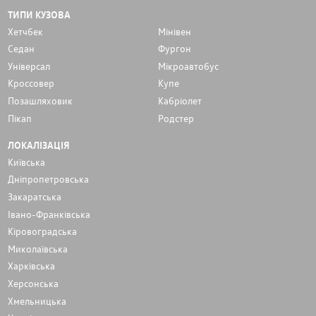
ТИПИ КУЗОВА
Хетчбек
Мінівен
Седан
Фургон
Унiверсал
Мікроавтобус
Кроссовер
Купе
Позашляховик
Кабріолет
Пікап
Родстер
ЛОКАЛІЗАЦІЯ
Київська
Дніпропетровська
Закаратська
Івано-Франківська
Кіровоградська
Миколаївська
Харківська
Херсонська
Хмельницька