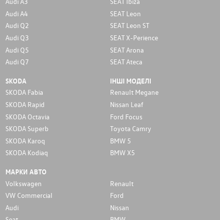
Audi A3
SEAT Ibiza
Audi A4
SEAT Leon
Audi Q2
SEAT Leon ST
Audi Q3
SEAT X-Perience
Audi Q5
SEAT Arona
Audi Q7
SEAT Ateca
SKODA
ІНШІ МОДЕЛІ
SKODA Fabia
Renault Megane
SKODA Rapid
Nissan Leaf
SKODA Octavia
Ford Focus
SKODA Superb
Toyota Camry
SKODA Karoq
BMW 5
SKODA Kodiaq
BMW X5
МАРКИ АВТО
Volkswagen
Renault
VW Commercial
Ford
Audi
Nissan
Seat
BMW