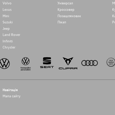
Volvo
Унiверсал
М
Lexus
Кроссовер
К
Mini
Позашляховик
К
Suzuki
Пікап
Р
Jeep
Land Rover
Infiniti
Chrysler
Навігація
Мапа сайту