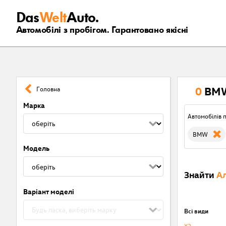
Das
Welt
Auto.
Автомобілі з пробігом. Гарантовано якісні
0
BMW
Головна
Марка
Автомобілів п
BMW
Модель
Знайти
Ал
Варіант моделі
Всі види
X3