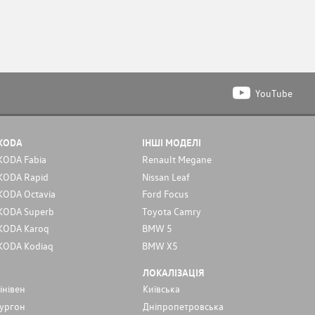
YouTube
KODA
ІНШІ МОДЕЛІ
KODA Fabia
Renault Megane
KODA Rapid
Nissan Leaf
KODA Octavia
Ford Focus
KODA Superb
Toyota Camry
KODA Karoq
BMW 5
KODA Kodiaq
BMW X5
ЛОКАЛІЗАЦІЯ
інівен
Київська
ургон
Дніпропетровська