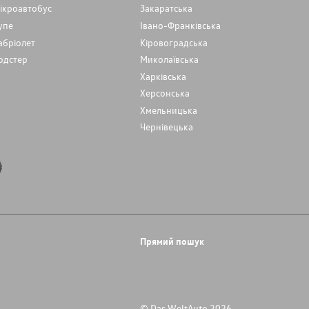
ікроавтобус
Закаратська
упе
Івано-Франківська
абріолет
Кіровоградська
одстер
Миколаївська
Харківська
Херсонська
Хмельницька
Чернівецька
Прямий пошук
© Das WeltAuto 2026