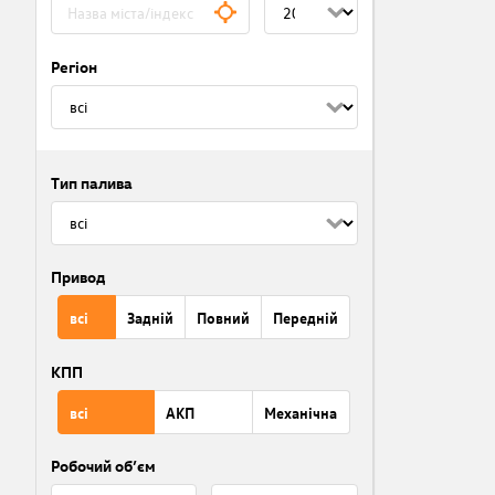
Регіон
Тип палива
Привод
всі
Задній
Повний
Передній
КПП
всі
АКП
Механічна
Робочий об’єм