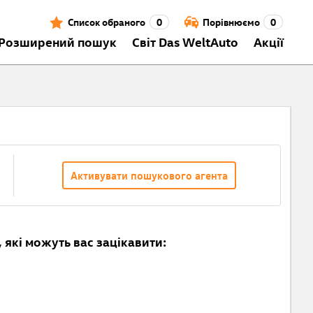
Список обраного
0
Порівнюємо
0
Розширений пошук
Світ Das WeltAuto
Акції
Активувати пошукового агента
 які можуть вас зацікавити: