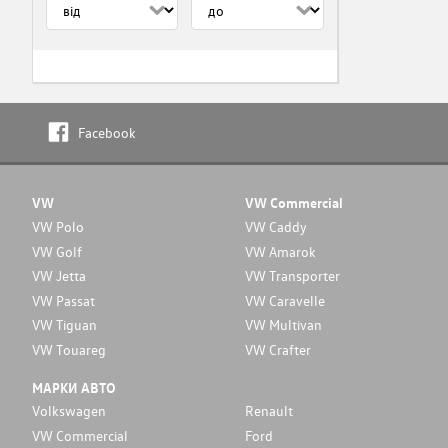
Facebook
VW
VW Commercial
VW Polo
VW Caddy
VW Golf
VW Amarok
VW Jetta
VW Transporter
VW Passat
VW Caravelle
VW Tiguan
VW Multivan
VW Touareg
VW Crafter
МАРКИ АВТО
Volkswagen
Renault
VW Commercial
Ford