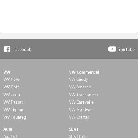
Facebook
YouTube
VW
VW Commercial
VW Polo
VW Caddy
VW Golf
VW Amarok
VW Jetta
VW Transporter
VW Passat
VW Caravelle
VW Tiguan
VW Multivan
VW Touareg
VW Crafter
Audi
SEAT
Audi A3
SEAT Ibiza