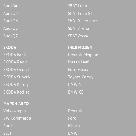
Audi A4
SEAT Leon
Audi Q2
SEAT Leon ST
Audi Q3
SEAT X-Perience
Audi Q5
SEAT Arona
Audi Q7
SEAT Ateca
SKODA
ІНШІ МОДЕЛІ
SKODA Fabia
Renault Megane
SKODA Rapid
Nissan Leaf
SKODA Octavia
Ford Focus
SKODA Superb
Toyota Camry
SKODA Karoq
BMW 5
SKODA Kodiaq
BMW X5
МАРКИ АВТО
Volkswagen
Renault
VW Commercial
Ford
Audi
Nissan
Seat
BMW