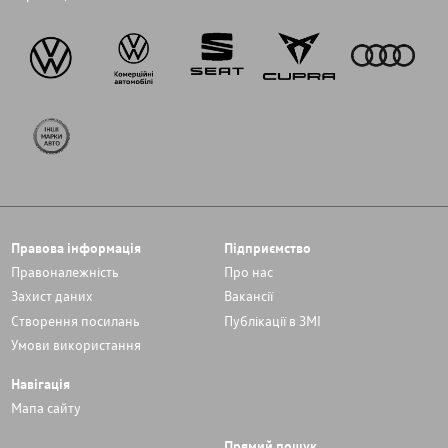
Правова інформація
Підприємство
Правоналежність
Про нас
Захист даних
Вакансії
Cтворення посилань
Публікації в ЗМІ
Умови використання
Навігація
Мапа сайту
Прямий пошук