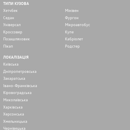
ТИПИ КУЗОВА
Хетчбек
Мінівен
Седан
Фургон
Унiверсал
Мікроавтобус
Кроссовер
Купе
Позашляховик
Кабріолет
Пікап
Родстер
ЛОКАЛІЗАЦІЯ
Київська
Дніпропетровська
Закаратська
Івано-Франківська
Кіровоградська
Миколаївська
Харківська
Херсонська
Хмельницька
Чернівецька