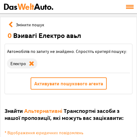
Das
Welt
Auto.
Змінити пошук
0
Вэивагі Електро авьл
Автомобілів по запиту не знайдено. Спростіть критерії пошуку:
Електро
Активувати пошукового агента
Знайти
Альтернативні
Транспортні засоби з
нашої пропозиції, які можуть вас зацікавити:
* Відображення юридичних повідомлень