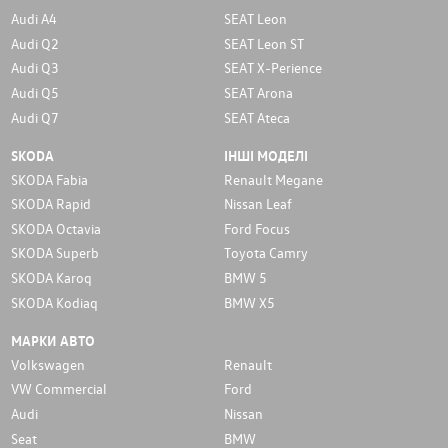
Audi A4
SEAT Leon
Audi Q2
SEAT Leon ST
Audi Q3
SEAT X-Perience
Audi Q5
SEAT Arona
Audi Q7
SEAT Ateca
SKODA
ІНШІ МОДЕЛІ
SKODA Fabia
Renault Megane
SKODA Rapid
Nissan Leaf
SKODA Octavia
Ford Focus
SKODA Superb
Toyota Camry
SKODA Karoq
BMW 5
SKODA Kodiaq
BMW X5
МАРКИ АВТО
Volkswagen
Renault
VW Commercial
Ford
Audi
Nissan
Seat
BMW