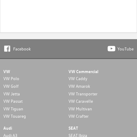
Facebook
YouTube
VW
VW Commercial
VW Polo
VW Caddy
VW Golf
VW Amarok
VW Jetta
VW Transporter
VW Passat
VW Caravelle
VW Tiguan
VW Multivan
VW Touareg
VW Crafter
Audi
SEAT
Audi A3
SEAT Ibiza