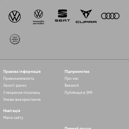
Правова інформація
Підприємство
Правоналежність
Про нас
Захист даних
Вакансії
Cтворення посилань
Публікації в ЗМІ
Умови використання
Навігація
Мапа сайту
Прямий пошук