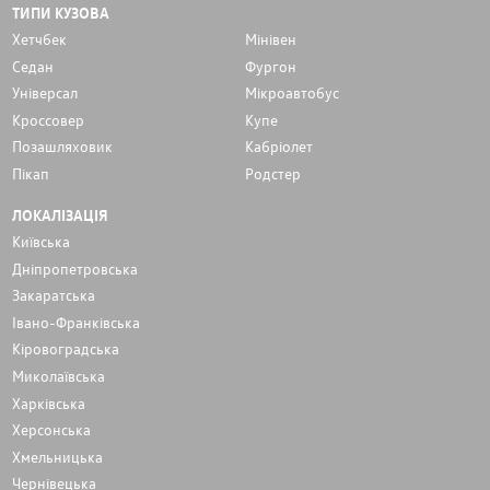
ТИПИ КУЗОВА
Хетчбек
Мінівен
Седан
Фургон
Унiверсал
Мікроавтобус
Кроссовер
Купе
Позашляховик
Кабріолет
Пікап
Родстер
ЛОКАЛІЗАЦІЯ
Київська
Дніпропетровська
Закаратська
Івано-Франківська
Кіровоградська
Миколаївська
Харківська
Херсонська
Хмельницька
Чернівецька